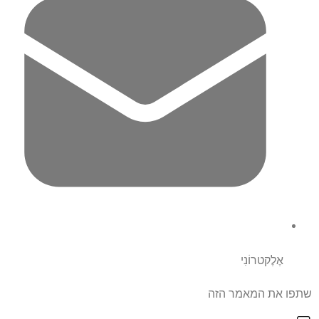
אֶלֶקטרוֹנִי
שתפו את המאמר הזה