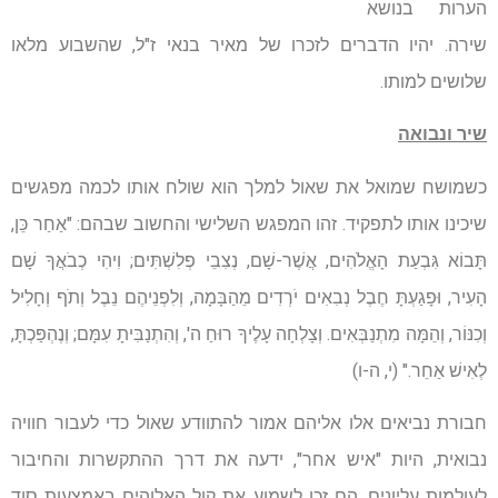
הערות בנושא
שירה. יהיו הדברים לזכרו של מאיר בנאי ז"ל, שהשבוע מלאו
שלושים למותו.
שיר ונבואה
כשמושח שמואל את שאול למלך הוא שולח אותו לכמה מפגשים
שיכינו אותו לתפקיד. זהו המפגש השלישי והחשוב שבהם: "אַחַר כֵּן,
תָּבוֹא גִּבְעַת הָאֱלֹהִים, אֲשֶׁר-שָׁם, נְצִבֵי פְלִשְׁתִּים; וִיהִי כְבֹאֲךָ שָׁם
הָעִיר, וּפָגַעְתָּ חֶבֶל נְבִאִים יֹרְדִים מֵהַבָּמָה, וְלִפְנֵיהֶם נֵבֶל וְתֹף וְחָלִיל
וְכִנּוֹר, וְהֵמָּה מִתְנַבְּאִים. וְצָלְחָה עָלֶיךָ רוּחַ ה', וְהִתְנַבִּיתָ עִמָּם; וְנֶהְפַּכְתָּ,
לְאִישׁ אַחֵר." (י, ה-ו)
חבורת נביאים אלו אליהם אמור להתוודע שאול כדי לעבור חוויה
נבואית, היות "איש אחר", ידעה את דרך ההתקשרות והחיבור
לעולמות עליונים. הם זכו לשמוע את קול האלוהים באמצעות סוד