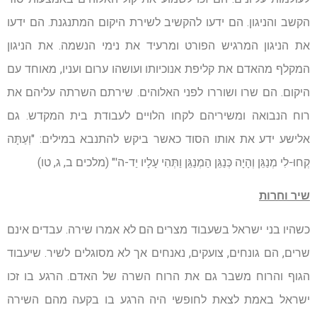
הקשב והניגון. הם ידעו להקשיב לשירת היקום המתנגנת. הם ידעו
את הניגון המרגיש הפורט ומרעיד את נימי הנשמה. את הניגון
המקלף מהאדם את קליפת אנוכיותו ועושהו ערום ועניו, מאוחד עם
היקום. הם שרו ושוררו לפני האלוהים. שירתם השרתה עליהם את
רוח הנבואה ומשיריהם לקחו הלויים לעבודת בית המקדש. גם
אלישע ידע את אותו הסוד כאשר ביקש להתנבא במילים: "וְעַתָּה
קְחוּ-לִי מְנַגֵּן וְהָיָה כְּנַגֵּן הַמְנַגֵּן וַתְּהִי עָלָיו יַד-ה'" (מלכים ב, ג, טו)
שיר וחרות
כשהיו בני ישראל בשעבוד מצרים הם לא אמרו שירה. עבדים אינם
שרים, הם גונחים, צועקים, נאנחים אך לא מסוגלים לשיר. שיעבוד
הגוף והרוח משבר גם את הרוח השרה של האדם. הרגע בו זכו
ישראל באמת לצאת לחופשי היה הרגע בו בקעה מהם השירה