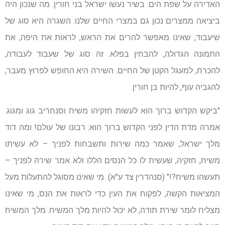
האדירה על שפת הים. בשיר נעשו ישראל בני חורין. מה שנכון היה
ביציאה ממצרים נכון גם במצרי החיים שלנו. השגרה היא סוג של
שיעבוד, שאינו מאפשר להרים את הראש, לראות את היפה, את
התמונה הגדולה, להבחין בפלא. זה סוג של שעבוד לעבודה,
להכרח, למעגל הקטן של החיים. השירה היא החופש לפרוץ מעבר,
להגביה עוף, להיות בן חורין.
"ביקש הקדוש ברוך הוא לעשות חזקיהו משיח וסנחריב גוג ומגוג.
אמרה מדת הדין לפני הקדוש ברוך הוא: רבונו של עולם! ומה דוד
מלך ישראל, שאמר כמה שירות ותשבחות לפניך – לא עשיתו
משיח, חזקיה, שעשית לו כל הנסים הללו ולא אמר שירה לפניך –
תעשהו משיח?!" (סנהדרין צד ע"א). מי שאינו מסוגל להתעלות מעל
המציאות הקשה, לפקוח את העין כדי לראות את הנס, מי שאינו
מצליח לומר שירת תודה, לא יכול להיות מלך המשיח. מלך המשיח