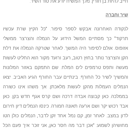
חייב להיות בן חורין. מלך המשיח יודע את סוד השיר.
שיר וחברה
לנקודה האחרונה אבקש לספר סיפור. "כל הקיץ שרת עכשיו
תרקוד" כך מסתיים המשל הידוע על הנמלה והצרצר ממשלי
אזופוס. אולם לסיפור היה המשך. לאחר שטרקה הנמלה את דלת
הקן והצרצר נותר בחוץ רטוב, רעב ורועד מקור הוא החליט לעשות
מעשה ותפס טרמפים לים המלח. שם התמקם באזור המלונות
והמשיך לשיר כל החורף. בינתיים עבר החורף הגיע האביב. יצאו
הנמלים העמלות מהקן לעשות מלאכתן. אך משהו אינו כשורה
בממלכה. כאן קבוצה אבדה דרכה ושם קרס אגף חדש בקן. כאן
אבד רכוש יקר ושם ארעה תאונה חמורה. כינסו הנמלים דיון חירום
לדון במצב. לאחר זמן, קם נמל אחד זקן לדבר, הנמלים כולן הטו
מחושיהן לשמוע: "אכן דבר מה חסר כאן, אני זוכר איך פעם הכל