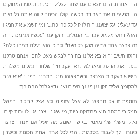
היה אחרת, היינו יוצאים עם שחר לצלילי הכינור, וניגוניו המתוקים
היו מנעימים את העבודה הקשה, קולו הכינור ליווה אותנו כל היום
עד שעלינו על יצוענו. היה לו קול כל כך יפה…." ומי השמיע את הניגון
הזה? רחש מלמול עבר בין הנמלים…הזקן ענה "עכשיו אני נזכר, היה
זה צרצר אחד שהיה מנגן כל העת" ולהיכן הוא נעלם תמהו כולם?
והזקן השיב "הוא בא אלינו בחורף לבקש מעט לחם ואנחנו טרקנו
בפניו את הדלת ומאז לא נראו עקבותיו" שלחו הנמלים משלחת
חיפוש בעקבות הצרצר. וכשמצאוהו מנגן התחננו בפניו: "אנא שוב
למקומך שליד הקן נגן ניגונך היפים ואנו נדאג לכל מחסורך".
תוספת זו אל תחפשו לא אצל אזופוס ולא אצל קרילוב. במשל
המקורי המסר הוא פרודוקטיביות, מי שאינו יצרני אין לו זכות קיום.
ואילו משלי שלי מאמין בגישה שונה. מה יועיל אם יזנח הצרצר
כינורו וילך לעבוד בסבלות… הרי לכל אחד ואחת תכונות וכישרון