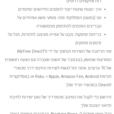
רוח ומיקומים רדופים
איך
: הצגת שיטות ייצור לחפצים וחידושים יומיומיים
אני (כמעט) הסתלקתי מזה
: מופעי פשע אמיתיים על
עבריינים המנסים להתחמק מהמשטרה
בריחות מתוקות
: מבט על אפייה מעיצוב לתחרות, הכל על
פינוקים מתוקים.
זוהי הרחבה של השירות הנתמך על ידי MyFree DirectTV
המודעות שהושק בנובמבר של השנה שעברה עם הצעה ראשונית
של 70 ערוצים. אתה יכול לגשת לשירות החינמי דרך מכשירי
הזרמת Apple, Amazon Fire, Android ו- Roku או באפליקציית
DirectV במכשיר הנייד שלך.
הירשם כדי לקבל את המיטב מהמדריך של טום ישירות לתיבת
הדואר הנכנס שלך.
קבל גישה מיידית ל- Breaking News, הביקורות החמות ביותר,