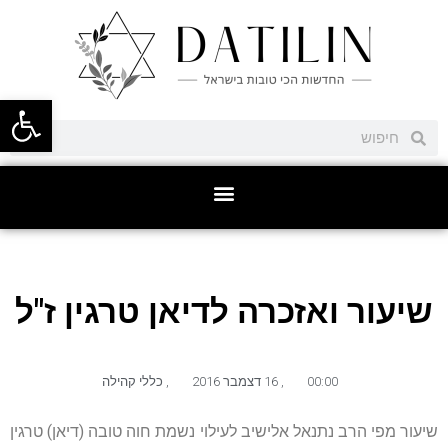
פתח סרגל
שיעור ואזכרה לדיאן טרגין ז"ל
00:00
,
16 דצמבר 2016
,
כללי קהילה
שיעור מפי הרב נתנאל אלישיב לעילוי נשמת חוה טובה (דיאן) טרגין