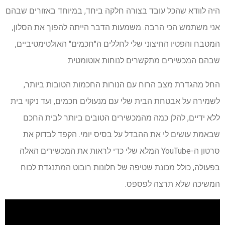
היה לוודא שהכל עובד בצורה חלקה ביחד, במיוחד באזורים שבהם
אני משתמש הכי הרבה. משמעות הדבר הייתה להפוך את הסלון,
המטבח והפטיו החיצוני שלי לחללים ה"חכמים" האולטימטיביים,
שבהם המכשירים מתקשרים לנוחות אוטומטית.
החל מהגדרת מצב הרוח עם הנורות החכמות הטובות ביותר,
לשמירה על אבטחת הבית שלי עם מנעולים חכמים, ועד ניקוי בית
ללא ידיים, להלן כמה מהמכשירים הטובים ביותר לבית החכם
שבאמת עושים לי את ההבדל על בסיס יומי. הקפד לבדוק את
סרטון ה-YouTube המלא שלי כדי לראות את המכשירים האלה
בפעולה, כולל מכונת שטיפה של חלונות רובוט המתנגדת לכוח
המשיכה שלא תרצה לפספס.