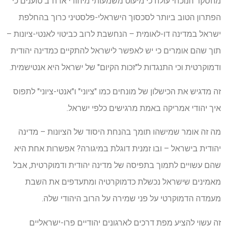
מהסקר הנוכחי עולה כי מיעוט משמעותי מיהודי ארה"ב טוענים כי
הפתרון הטוב ביותר לסכסוך הישראלי-פלסטיני כרוך בהחלפת
ישראל במדינה דו-לאומית – הנחשבת לרוב כביטוי לאנטי-ציונות –
תוך שהם אומרים כי יש לאפשר לישראל להתקיים כמדינה יהודית
ודמוקרטית וכי התנגדות ל"זכות הקיום" של ישראל היא אנטישמית.
זה מדגיש את הכישלון של מונחים כמו "ציוני" ו"אנטי-ציוני" לתפוס
איך יהודי אמריקה באמת מרגישים כלפי ישראל.
מה זה אומר שמישהו תומך בהנחת היסוד של הציונות – מדינה
יהודית בישראל – ובו זמנית דוגלת במיגורה? אפשרות אחת היא
שהם עשויים לתמוך בתפיסה של מדינה יהודית ודמוקרטית, אבל
מאמינים שישראל נכשלת כדמוקרטיה ומתעדפים את השבת
מעמדה הדמוקרטי על פני שמירה על הרוב היהודי שלה.
זה עשוי להציע מפת דרכים לארגונים יהודיים פרו-ישראליים