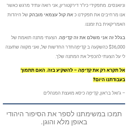
וניואנסים. מתפקידי כיו"ר דירקטוריון, אני רואה עתיד מרגש כאשר
אנו מרחיבים את תפקידנו כ
את
קול עצמאי מובהק
של היהדות
האמריקאית בת זמננו.
בגלל זה אני משלם את זה
קָדִימָה
. הצעתי מתנה תואמת של
$36,000 כהשקעה ב
קָדִימָה
חדר החדשות של, ואני מקווה שתענה
לי על הצעתי להכפיל את המתנה שלך.
אל תקרא רק את
קָדִימָה
– להשקיע בזה.
האם תתמוך
בעבודתנו היום?
– ג'ואל בראון,
קָדִימָה
כיסא מועצת המנהלים
תמכו במשימתנו לספר את הסיפור היהודי
באופן מלא והוגן.