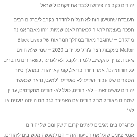
יהודים כקבוצה פירושו לכבד את זיקתם לישראל.
העובדה שהטיעון הזה לא הצליח להדהד בקרב ליברלים רבים
הפכה בעצמה לראיה לכאורה לאנטישמיות. "זהו מאמר אמונה
מתקדם – שהוגבר מאוד במהלך המחאות של Black Lives
Matter בעקבות רצח ג'ורג' פלויד ב-2020 – שמי שלא חווים
גזענות צריך להקשיב, ללמוד, לקבל ולא לערער, ​​כשאחרים מדברים
על חוויותיהם", אמר דיוויד בדיאל, קומיקאי יהודי, במהלך סיור
הספרים שלו עבור
יהודים לא סופרים
. "למעט, נראה שכאשר
יהודים עושים זאת – לא-יהודים, כולל לא-יהודים מתקדמים, עדיין
שמחים מאוד לומר ליהודים אם האמירה לגביהם הייתה גזענית או
לא".
פרוגרסיבים מגיבים לעתים קרובות שקיומם של יהודים
אנטי-ציונים שולל את הטיעון הזה – הם למעשה מקשיבים ליהודים,