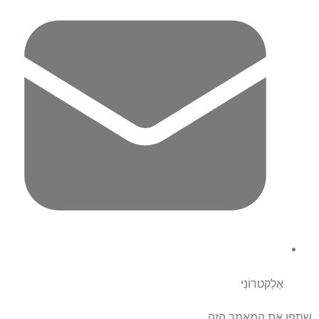
אֶלֶקטרוֹנִי
שתפו את המאמר הזה