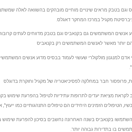
וגם בטבק מראים שינויים מוחיים מובהקים בהשוואה לאלה שמשתמש
יברסיטת מקגיל במרכז המחקר דאגלס.
ע אנשים המשתמשים גם בקנאביס וגם בטבק מדווחים לעתים קרובות ע
הם יותר מאשר לאנשים המשתמשים רק בקנאביס
י אדם למנגנון מולקולרי שעשוי לעמוד בבסיס מדוע אנשים המשתמשי
.
ית, פרופסור חבר במחלקה לפסיכיאטריה של מקגיל וחוקרת בדוגלס
שוב לקראת מציאת יעדים לתרופות עתידיות לטיפול בהפרעת שימוש בקנ
ו, הטיפולים הזמינים היחידים הם טיפולים התנהגותיים כמו ייעוץ", 
ד מכל 20 אנשים שהשתמשו בקנאביס בשנה האחרונה נחשבים בסיכון להפרעת שימו
שים בו בתדירות גבוהה יותר.