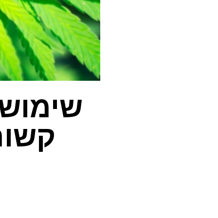
שימוש 
קשור
ה