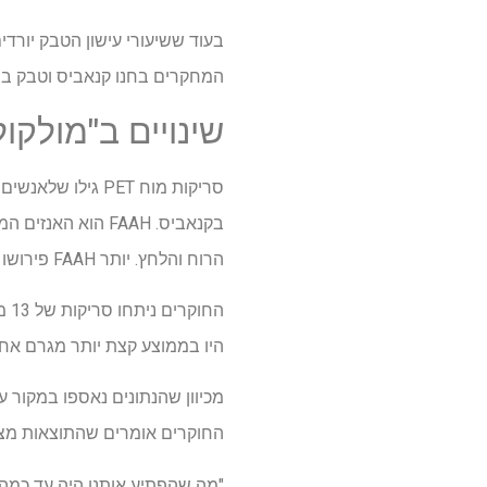
בעוד ששיעורי עישון הטבק יור
המחקרים בחנו קנאביס וטבק בבו
שינויים ב"מולקו
בקנאביס. FAAH ה
הרוח והלחץ. יותר FAAH פירושו פחות אננדמיד, דפוס שנקשר בעבר לחרדה, דיכאון והישנות כאשר מנסים להיגמל מקנאביס.
הח
היו בממוצע קצת יותר מגרם אחד ליום,
מכיוון שהנתונים נאספו במקור 
החוקרים אומרים שהתוצאות מצ
"מה שהפתיע אותנו היה עד כמ