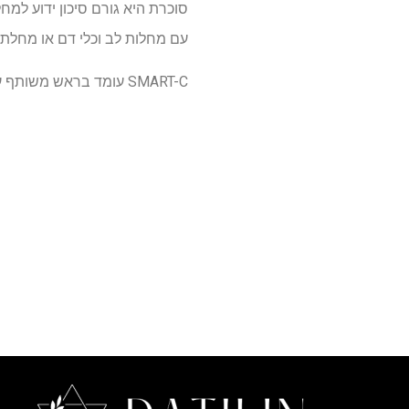
סוכרת היא גורם סיכון ידוע למחל
עם מחלות לב וכלי דם או מחלת 
SMART-C עומד בראש משותף על ידי A/Prof Brendon Neuen ופרופסור Hiddo Heerspink ממכון ג'ורג' לבריאות גלובלית.