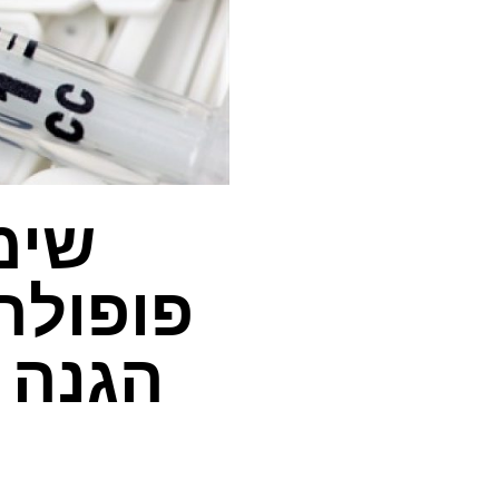
שימ
פופולר
הגנה 