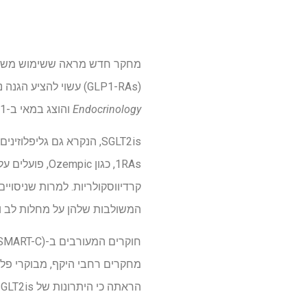
(GLP1-RAs) עשוי להציע הגנה נוספת מפני מחלות לב וכליות בחולים עם סוכרת. הממצאים פורסמו היום ב
Endocrinology
והוצג במאי ב-61
1RAs, כגון c
קרדיווסקולריות. למרות שניסוי
המשולבות שלהן על מחלות לב וא
הראתה כי היתרונות של SGLT2is נצפו ללא תלות בשימוש ב-GLP1-RA.