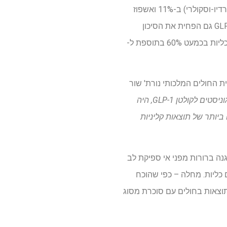
SGLT2is הפחית את הסיכון לאירועים קרדיו-וסקולריים חמורים (אוטם שריר הלב, שבץ מוחי או מוות קרדיו-וסקולרי) ב-11% ואשפוז
בשל אי ספיקת לב או מוות קרדיו-וסקולרי ב-23% לעומת פלצבו, גם כאשר הוסיפו ל-GLP1-RAs. SGLT2is גם הפחית את הסיכון
להתקדמות מחלת כליות כרונית ב-33% בתוספת ל-GLP1-RAs והאט את האובדן השנתי של תפקוד הכליות בכמעט 60% בתוספת ל-
בית החולים המלכותי נורת' שור
בהתחשב באינדיקציות המתרחבות במהירות לשימוש באגוניסטים לקולטן GLP-1, היה
הגדולה והמקיפה ביותר של תוצאות קליניות
פועלים באופן עצמאי זה מזה: "למעכבי SGLT2 יש השפעות הגנה ברורות מפני אי ספיקת לב
להתקף לב, שבץ, וגם כליות. מחלה – כפי שהוכח
ותר את התוצאות בחולים עם סוכרת מסוג