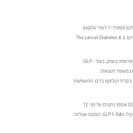
מחקר חדש מראה ששימוש משולב במעכבי נתרן גלוקוז קו-טרנספורטר 2 (SGLT2is) ובאגוניסטים לקולטן פפטיד-1 דמויי גלוקגון
The Lancet Diabetes &
SGLT2is, הנקרא גם גליפלוזינים, הם סוג של תרופות המורידות את רמת הגלוקוז בדם על ידי הגברת הפרשתו בשתן, בעוד GLP-
 הוכח כמשפר תוצאות
ת בקרת הגלוקוז בדם, ההשפעות
חוקרים המעורבים ב-SGLT2 Inhibitor Meta-analysis Cardio-Renal Trialists' Consortium (SMART-C) אספו נתונים על פני 12
מחקרים רחבי היקף, מבוקרי פלצבו של SGLT2is, שכללו 73,238 חולים עם סוכרת, 3,065 מהם כבר קיבלו GLP1-RAs. המטה-אנליזה