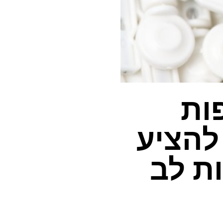
ות
להציע
ת לב