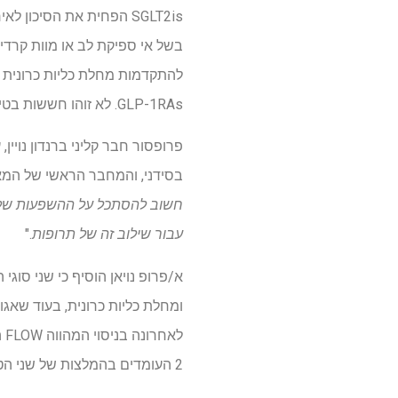
GLP-1RAs. לא זוהו חששות בטיחות חדשים כאשר נעשה שימוש בשילוב של SGLT2is ו-GLP-1RAs.
פרופסור חבר קליני ברנדון נויין,
בסידני, והמחבר הראשי של המא
עבור שילוב זה של תרופות
."
לא
2 העומדים בהמלצות של שני הטיפולים.