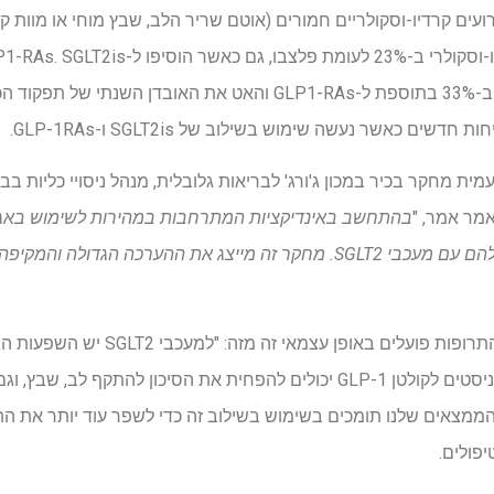
 עמית מחקר בכיר במכון ג'ורג' לבריאות גלובלית, מנהל ניסויי כליות ב
מר אמר, "
חשוב להסתכל על ההשפעות שלהם עם מעכבי SGLT2. מחקר זה מייצג את ההערכה 
א/פרופ נויאן הוסיף כי שני סוגי התרופות 
ומחלת כליות כרונית, בעוד שאגוניסטים לקולטן GLP-1 יכולים להפחית את הסיכון 
חרונה בניסוי המהווה FLOW הממצאים שלנו תומכים בשימוש בשילוב זה כדי לשפר עוד י