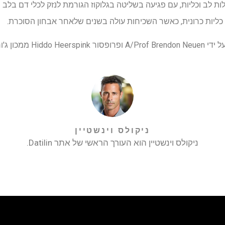
ות לב וכליות, עם פגיעה בשליטה בגלוקוז הגורמת לנזק לכלי דם בלב ו
כליות כרונית, כאשר השכיחות עולה בשנים שלאחר אבחון הסוכרת.
ניקולס וינשטיין
ניקולס וינשטיין הוא העורך הראשי של אתר Datilin.