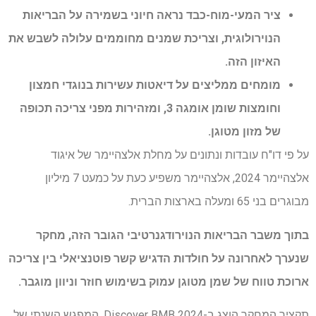
ציר המעי-מוח-כבד נראה חיוני בשמירה על הבריאות
הנוירולוגית, וצריכת שמנים מחוממים עלולה לשבש את
האיזון הזה.
מומחים ממליצים על דיאטות עשירות בנוגדי חמצון
וחומצות שומן אומגה 3, ומזהירות מפני צריכה תכופה
של מזון מטוגן.
על פי דו"ח עובדות ונתונים על מחלת אלצהיימר של איגוד
אלצהיימר 2024, אלצהיימר משפיע כעת על כמעט 7 מיליון
מבוגרים בני 65 ומעלה בארצות הברית.
בתוך משבר הבריאות הנוירודגנרטיבי הגובר הזה, מחקר
שנערך לאחרונה על חולדות הדגיש קשר פוטנציאלי בין צריכה
ארוכת טווח של שמן מטוגן עמוק בשימוש חוזר וניוון מוגבר.
תקציר המחקר הוצג ב-Discover BMB 2024, המפגש השנתי של