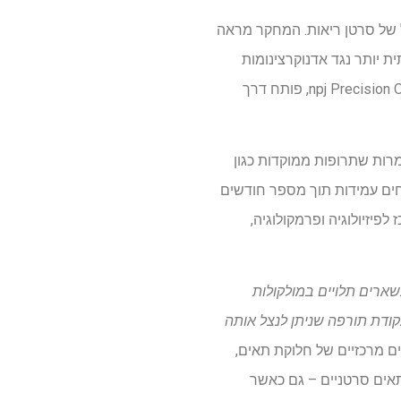
ל של סרטן ריאות. המחקר מראה
 מעכבי ERBB ומעכבי Aurora kinase – יעיל משמעותית יותר נגד אדנוקרצינומות
ריאות שעברו מוטציה ב-KRAS מאשר טיפולים קיימים. המחקר, המתפרסם כעת בכתב העת npj Precision Oncology, פותח דרך
 למרות שתרופות ממוקדות כגון
רבים מפתחים עמידות תוך מספר חודשים
ת חלופיים – ייחוד שהוביל את צוות המחקר בראשות Iris Uras Jodl (המרכז לפיזיולוגיה ופרמקולוגיה,
ולים, הם נשארים תלויים במולקולות
ייצגת נקודת תורפה שניתן לנצל אותה
 הממצאים. Aurora kinases שולטות בתהליכים מרכזיים של חלוקת תאים,
 של תאים סרטניים – גם כאשר