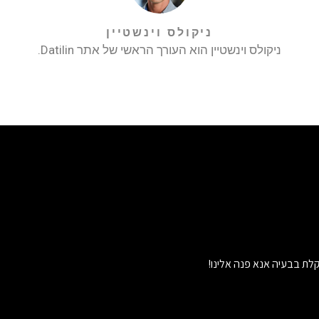
ניקולס וינשטיין
ניקולס וינשטיין הוא העורך הראשי של אתר Datilin.
לת בבעיה אנא פנה אלינו!