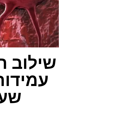
שילוב ת
עמידות
שעבר