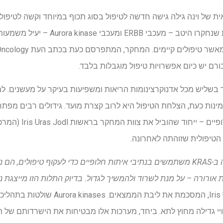
ת של וינה גילה גישה חדשה לטיפול בסוג תכוף במיוחד וקשה לטיפו
ששילוב של שתי קבוצות תרופות שנחקרו היטב –
ם יש כיום אפשרויות טיפול מוגבלות בלבד.
חשות בערך בשליש מכל אדנוקרצינומות הריאות ומשפיעות בעיקר על מעשנים.
כב KRAS-G12C sotorasib זמינות כעת, הצלחת הטיפול היא לרוב קצרת מועד. גידולים 
על ידי הפעלת מסלולי איתו
למרות שגידולים שעברו מוטציה ב-KRAS משתמשים בנתיבי איתות חלופיים כדי לעקוף טיפ
 קולטני ERBB וקינאזות אורורה – על מנת לשרוד ולהמשיך לגדול. בדיוק התלות הזו מ
" אומרת Iris Uras Jodl, המסכמת את ליבת
ER מעבירים גירויי גדילה מחוץ לתא. ביחד, מערכות אלו מבטיחות את הישרדותם