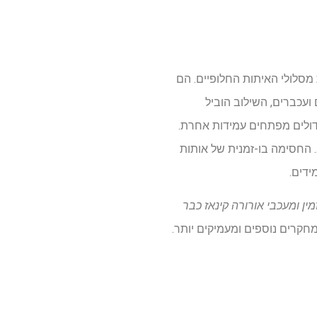
מסלולי האיתות החלופיים. הם
ב עם מעכב Aurora kinase. במודלים של תאים ועכברים, השילוב הוביל
דולים מפתחים עמידות אחרת.
. החסימה בו-זמנית של אותות
ין ומעכבי אורורה קינאז כבר
מחקרים נוספים ומעמיקים יותר.