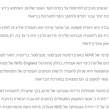
Pharm חוקר כיצד אנשים מגיבים לתרופות על בסיס הקוד הגנטי שלהם. השימוש ב
ות יותר עבור חולים ולחסוך כסף למערכות בריאות.
עבדה היא יחסית פשוטה, אך אתגר מרכזי הוא העמדת מידע זה לזמין 
 זמן רלוונטית מבחינה קלינית. פירוש הדבר היה כי עד כה, רק מספר
פן אינדיבידואלי.
ד"ר ג'ון מקדרמוט, מרצה קליני אקדמי של NIHR באוניברסיטת מנצ'סטר, מנצ'סטר, ברי
האירופית לגנטיקה אנושית כיום (י
 המשמעות היא שניתן להעמיד לרשות הנתונים הגנומיים של המטופלים 
א קשר למקום בו הם נמצאים במערכת הבריאות.
Pharm שונה באופן מהותי ממחלות נדירות וגנטיקה של סרטן בכך שיש לה רלוונטיו
להניח כי אנשי המקצוע המטפלים בנתונים לא עברו הכשרה נרחבת בפ
הצוות שבסיסו במנצ'סטר, הנתמך על ידי יחידת הגנומיקה של NHS אנ