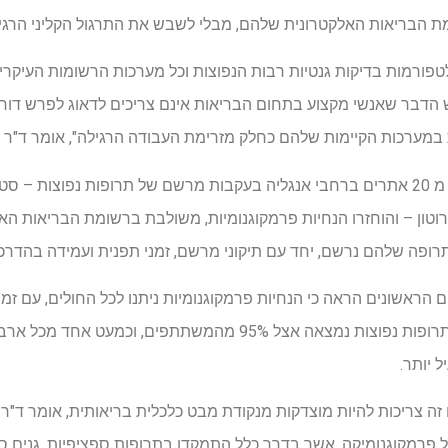
ומת הבריאות האלקטרונית שלהם, מבלי לשבש את התרגול הקליני הרגיל
פלטפורמות בדיקות גנטיות רבות הנפוצות וכל מערכות הרשומות העיקר
הדבר שאנשי מקצוע בתחום הבריאות אינם צריכים לדאוג לפרש דוחו
 במערכות הקיימות שלהם כחלק מזרימת העבודה הרגילה", אומר ד"ר 
תוכנית ההתקדמות גייסה חולים מ 20 אתרים ברחבי אנגליה בעקבות מרשם של תרופות נפוצ
וטון – והוחזרו הנחיות פרמקוגנומיות, משולבת ברשומת הבריאות הא
ופה שלהם נרשם, יחד עם תיקוני מרשם, זמני תפנית ועמידה בהדרכ
 של 500 המשתתפים הראשונים הראה כי הנחיות פרמקוגנומיות ניתנו לכל החולים, ע
פרמקוגנומית הקשורה למרשם תרופות נפוצות נמצאה אצל 95% מהמש
 יותר.
 זה צריכות להיות מוצדקות מנקודת מבט כלכלית בריאותית, אומר ד"ר
פרמקוגנומיקה, אשר בדרך כלל התמקדו בתרופות ספציפיות, גנים ספ