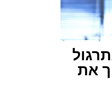
תרגול
וך את