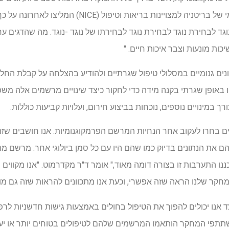
ספציפיים. לדוגמא, המכון הלאומי של בריטניה למצויינות ב
וגד לבחירת נוגד לבחירת נוגד לבחירתו של נוגד -נוגד. מה שהדגים 
כות מונעות וצבר איכות חיים. "
נים גנומיים במסלולי טיפול שגרתיים ולהודיע ​​בהצלחה על קבלת החלט
 באופן שגרתי בקנה מידה כדי לחקור כיצד שינויים מרשמים אלה משפ
מינויים נוספים, נוכחות בביצוע חירום, ועלויות קביעות כוללות.
אים בחרו לעקוב אחר הנחיות המרשם הפרמקוגנומיות. אנו חושבים ש
ם את הנתונים בדיוק כמו שהם היו עם כל סמן ביולוגי אחר. מרשם מ
כננו התערבות זו בצורה דומה מאוד," אומר ד"ר מקדרמוט. "אנו מקווים
מחקר שלנו הראה שזה אפשרי, וכעת אנו מתכוונים להראות שזה גם מוע
ד אנו יכולים להפוך את הטיפול בחולים באמצעות גישות חדשניות לר
תתפי המחקר הותאמו המרשמים שלהם לטיפולים בטוחים יותר או יעי