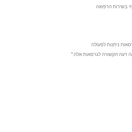
ל אנשים. Pharmacogenomics יהיה חלק מרכזי בשירות הרפואה
רסאות ניתנות לפעולה
צאה רעה הקשורה לגרסאות אלה."