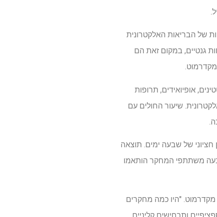
.
יות של הבריאות האלקטרונית
ת גנטיים, במקום זאת הם
מקדרמוט.
ות – סטטינים, אופיואידים, תרופות
לקטרונית. שיעור החולים עם
ה.
ם זמן חציוני של שבעה ימים. תוצאה
תתפים, וכמעט אחד מכל ארבעה משתתפי המחקר הותאמו
 מקדרמוט. "היו כמה מחקרים
ציפיים ותרחישים קליניים