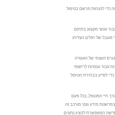
ידע זה כדי להנחות מרשם בטיפול
עבור אנשי מקצוע בתחום
 מוגבל של חולים הצליחו
טניה, יתאר לקונגרס השנתי של האגודה
ום שלישי) כיצד הוא ועמיתיו, כחלק מהתרגלי NHS-England של מצוינות עבור גנומיות לרישומי
כדי לסייע בבחירת הטיפול
ת לאורך חיי המטופל, בכל פעם
רשנות מידע גנטי מורכב זה.
גליה, פיתח גישה אינפורמטית חדשה המאפשרת להציג נתונים