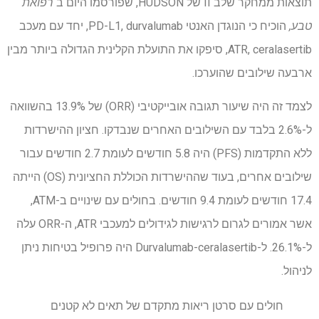
תוצאות ממחקר שלב II של HUDSON, שפורסמו היום ב
רפואת
טבע,
הוכיח כי הנוגדן האנטי PD-L1, durvalumab, יחד עם מעכב
ATR, ceralasertib, סיפקו את התועלת הקלינית הגדולה ביותר מבין
ארבעה שילובים שהוערכו.
לצמד זה היה שיעור תגובה אובייקטיבי (ORR) של 13.9% בהשוואה
ל-2.6% בלבד עם השילובים האחרים שנבדקו. חציון ההישרדות
ללא התקדמות (PFS) היה 5.8 חודשים לעומת 2.7 חודשים עבור
שילובים אחרים, בעוד שההישרדות הכוללת החציונית (OS) הייתה
17.4 חודשים לעומת 9.4 חודשים. בחולים עם שינויים ב-ATM,
אשר אמורים לגרום לרגישות לגידולים למעכבי ATR, ה-ORR עלה
ל-26.1%. ל-Durvalumab-ceralasertib היה פרופיל בטיחות ניתן
לניהול.
חולים עם סרטן ריאות מתקדם של תאים לא קטנים