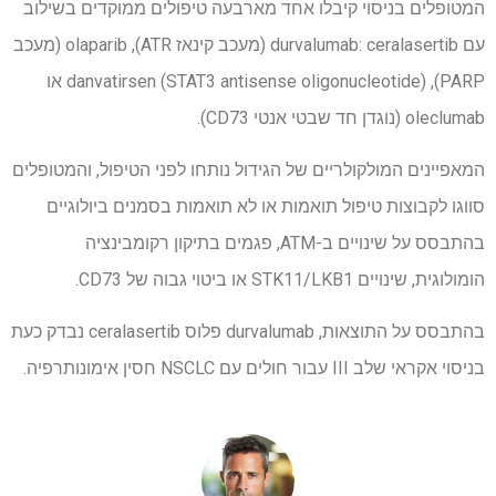
המטופלים בניסוי קיבלו אחד מארבעה טיפולים ממוקדים בשילוב
עם durvalumab: ceralasertib (מעכב קינאז ATR), olaparib (מעכב
PARP), danvatirsen (STAT3 antisense oligonucleotide) או
oleclumab (נוגדן חד שבטי אנטי CD73).
המאפיינים המולקולריים של הגידול נותחו לפני הטיפול, והמטופלים
סווגו לקבוצות טיפול תואמות או לא תואמות בסמנים ביולוגיים
בהתבסס על שינויים ב-ATM, פגמים בתיקון רקומבינציה
הומולוגית, שינויים STK11/LKB1 או ביטוי גבוה של CD73.
בהתבסס על התוצאות, durvalumab פלוס ceralasertib נבדק כעת
בניסוי אקראי שלב III עבור חולים עם NSCLC חסין אימונותרפיה.