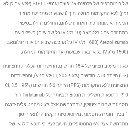
של כימותרפיה של פלטינה-אטופוזיד ואנטי- PD-L1 (אלא אם כן לא
זמין) ללא התקדמות מחלה. תוך 8 שבועות מתחילת מחזור
הכימיה-אימונותרפיה האחרון שלהם, החולים החלו בטיפול
בתחזוקה עם טרלטמאב (10 מ"ג IV כל שבועיים) בשילוב עם
Atezolizumab (1680 מ"ג IV כל ארבעה שבועות) או דורוולומאב
(1500 מ"ג IV כל ארבעה שבועות) עד התקדמות המחלה.
לאחר מעקב חציוני של 18.4 חודשים, ההישרדות הכללית החציונית
(OS) הייתה 25.3 חודשים (95% CI, 20.3-לא הגיע), וההישרדות
החציונית ללא התקדמות (PFS) הייתה 5.6 חודשים (95% CI, 3.5–
9.0). התופעות השליליות הנפוצות ביותר של Tarlatamab היה
תסמונת שחרור ציטוקין, שהתרחשה אצל 56% מהמטופלים-דרגה
1 בכיוון חומרה. תסמונת נוירוטוקסיות הקשורה לתאי חיסון
התרחשה אצל 6% מהמטופלים. חשוב לציין כי תופעות לוואי של