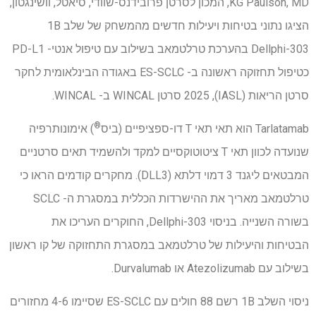
KG Paulson, MD, המכון לסרטן פרובידנס-שוודי, סיאטל, וושינגטון,
הציגו נתוני בטיחות ויעילות חדשים מהמשחק של שלב 1B
Dellphi-303 בהערכת טרלטמאב בשילוב עם טיפול אנטי- PD-L1
כטיפול תחזוקה ראשונה ב- ES-SCLC באגודה הבינלאומית לחקר
סרטן הריאות (IASL), 2025 סרטן WINCAL ב- WINCAL.
®
Tarlatamab הוא תאי תאי T דו-ספציפיים (ביס
) אימונותרפיה
שנועדה לכוון תאי T ציטוטוקסיים למקד ולהשמיד תאים סרטניים
המבטאים ליגנד 3 דמוי דלתא (DLL3). מחקרים קודמים הראו כי
טרלטמאב מאריך את ההישרדות הכללית במסגרת ה- SCLC
בשורה השנייה. בניסוי Dellphi-303, החוקרים העריכו את
הבטיחות והיעילות של טרלטמאב במסגרת התחזוקה של קו ראשון
בשילוב עם Atezolizumab או Durvalumab.
ניסוי השלב 1B רשם 88 חולים עם
ES-SCLC שסיימו 4-6 מחזורים