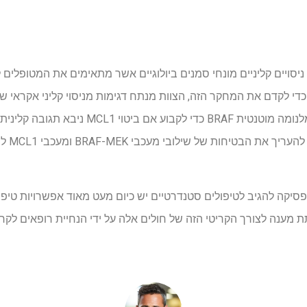
יסויים קליניים מונחי סמנים ביולוגיים אשר מתאימים את המטופלים
trametinib ו-navitoclax בחולי מלנומה מוטנטית BRAF כדי
פרה-קלינ
ה להגיב לטיפולים סטנדרטיים יש כיום מעט מאוד אפשרויות טיפול יע
תת מענה לצורך הקריטי הזה של חולים אלה על ידי הנחיית רופאים לק