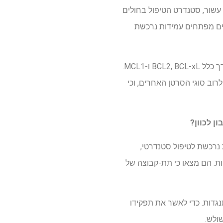
וקרת. במשך כמעט עשור, סטנדרט הטיפול בחולים
BRA ו-MEK, אשר בתחילה פועל לרוב החולים. עם זאת, בערך 80% מהחולים מפתחים עמידות נרכשת
תאי סרטן לרוב מתחמקים מטיפול על ידי הגברת הייצור של "חלבוני הישרדות" במשפחת BCL2 – בדרך כלל BCL2, BCL-xL ו-MCL1.
רוב סוגי הסרטן האחרים, וכי
ן לכוון?
נומות עם עמידות נרכשת לטיפול סטנדרטי,
משטר הסטנדרטי של שתי תרופות. הם מצאו כי תת-קבוצה של
ת של BCL2 נטו להגיב, בעוד שגידולים עם ביטוי גבוה של MCL1 נטו להתנגדות. כדי לאשר את תפקידו