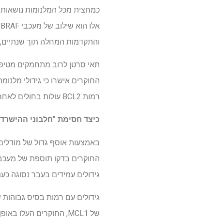
והתקדמות המחלה תוך שנתיים, פו
החוקרים אישרו כי גידולי מלנומ
רמות BCL2 עולות בחולים לאחר טיפולים מעכבי BRAF-MEK, מה שסביר שתורם לעמידות לטיפול.
כיצד חסימת "חלבוני ההישרדות
גידולים עמידים בעבר נסוגה כע
של MCL1, החוקרים העלו באופן מלאכותי את הרמות שלו בתאי גידול, מה שגרם לעמידות לשילוב המשולש.