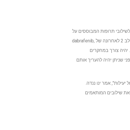
 לשילובי תרופות המבוססים על
ביטוי BCL2 ו-MCL1 של הגידול. כדי לקדם את המחקר הזה, הצוות מנתח דגימות מניסוי קליני אקראי שלב 2 לאחרונה של dabrafenib,
 לקבוע אם ביטוי MCL1 ניבא תגובה קלינית. יהיה צורך במחקרים
יים ותרגום נוספים כדי להעריך את הבטיחות של שילובי מעכבי BRAF-MEK ומעכבי MCL1 לפני שניתן יהיה להעריך אותם
ילות", אמר ינו ננדה.
ראת שילובים המותאמים