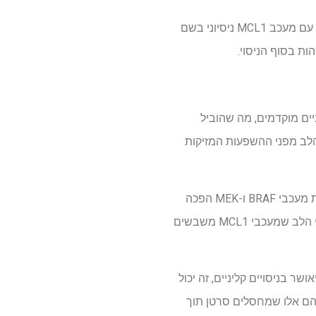
עבור גידולים המייצרים יתר על המידה MCL1, הצוות בדק משטר חלופי על ידי זיווג מעכבי BRAF-MEK עם מעכב MCL1 ניסיוני בשם
ליניים מוקדמים, מה שהוביל
 זה, נראה כי הוספת מעכבי BRAF-MEK מגנה על תאי הלב מפני ההשפעות המזיקות
במודלים מעבדתיים, מעכב MCL1 לבדו שיבש את ייצור האנרגיה של תאי הלב וגרם לסימני נזק. הוספת מעכבי BRAF ו-MEK הפכה
במידה רבה את ההשפעות הללו, פוטנציאלית מכיוון שמעכבי MEK עזר לשחזר את ייצור האנרגיה בתאי הלב שמעכבי MCL1 משבשים
אמר דייוויס. "אם הממצא הזה יאושר בניסויים קליניים, זה יכול
הם אלו שמחסלים סרטן תוך