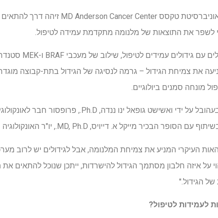
מחקר חדש בראשות חוקרים מאוניברסיטת טקסס ter
די לשפר את התוצאות של מלנומה מתקדמת עמידה לטיפול.
במודלים פרה-קליניים של מ
 במשפחת BCL2 – המניעה את צמיחת הגידול – גרמה לנסיגה של הגידול בתת-קבוצה מ
ל מונחה סמנים ביולוגיים.
ע
הובל על ידי ואשישט גופאל ינו ננדה, Ph.D., פרו
מייקל א. דייויס, MD, Ph.D., יו"ר האונקולוגיה הרפואית של מלנומה.
י האות העיקרי המניע את צמיחת המלנומה, אבל לגידולים יש לרוב מער
זיהוי על איזה חלבון מסתמך הגידול להישרדות, ייתכן שנוכל להתאים את 
ל הגידול."
ת לעמידות לטיפול?