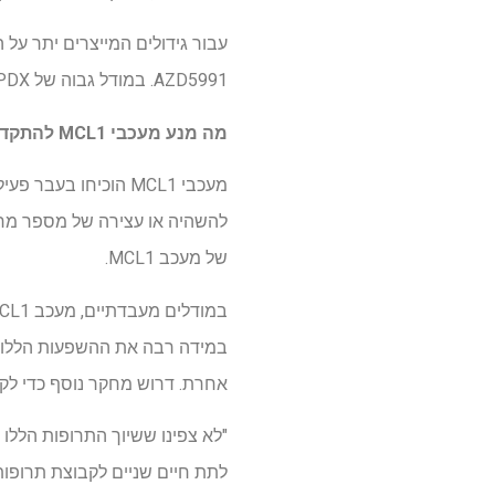
AZD5991. במודל גבוה של MCL1 PDX, שילוב זה יצר רגרסיה מלאה של הגידול, ללא גידולים שניתן לזהות בסוף הניסוי.
מה מנע מעכבי MCL1 להתקדם בפרקטיקה הקלינית?
מעכבי MCL1 הוכיחו ב
של מעכב MCL1.
אחרת. דרוש מחקר נוסף כדי לקב
לתת חיים שניים לקבוצת תרופו