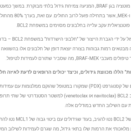
כמחצית מכל המלנומות נושאות מוטציה בגן BRAF, המניעה צמיחת גידול בלתי מב
אלו הוא שילוב של מעכבי F
טנציאלית עקב עלייה בחלבונים מסוימים במשפחת BCL2.
ה מבטאים רמות גבוהות בצורה יוצאת דופן של חלבונים אלו בהשוואה ל
" הללו מכווצת גידולים, וכיצד יכולים הרופאים לדעת לאיזה חלבו
באמצעות אוסף גדול של מודלים של קסנוגרפט (PDX) שמקורו במטופל שהוקם ממל
החוקרים בדקו תוספת של מעכב BCL2 (navitoclax או venetoclax) ל
ת עם השילוב החדש במודלים אלה.
גידולים עם רמות בסיס גבוהו