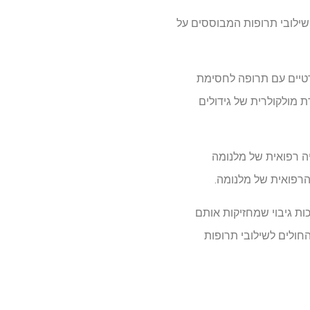
MD Anderson Cancer Cen זיהה דרך להתאים שילובי תרופות המבוססים על
טופלים עם גידולים עמידים לטיפול, שילוב של מעכבי BRAF ו-MEK סטנדרטיים עם תרופה לחסימת
וגדרת מולקולרית של גידולים
פסור חבר לאונקולוגיה רפואית של מלנומה
כות גיבוי שמחזיקות אותם
החולים לשילובי תרופות