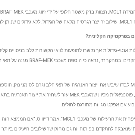
עבר פעילות אנטי-גידולית אך נקשרו לתופעות לוואי הקשורות ללב בניסויים ק
להשהיה או עצירה של מספר מחקרים. במחקר
וע אם אפקט מגן זה מתורגם לחולים.
"לא צפינו ששיוך התרופות הללו יפחית את הרעילות של מעכבי MCL1", 
ת שנאבקה להתקדם בפיתוח. זה גם מחזק שהשילובים היעילים ביותר 