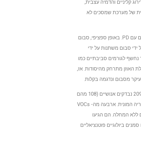
רוג קליניים והדמיה עצבית,
ת של מערכת שמסכים לא
מחקרים קודמים הראו כי שינויים בסבום, חומר שמנוני המופרש על ידי העור, עשויים לעזור בזיהוי אנשים עם PD. באופן ספציפי, סבום
 שתרכובות אורגניות נדיפות (VOC) שמשתחררות על ידי סבום משתנות על ידי
 נחשף לגורמים סביבתיים כמו
לת האוזן מתרחק מהיסודות. אז,
כדי לזהות VOCs פוטנציאליים הקשורים ל- PD בשעווה באוזן, החוקרים שטפו את תעלות האוזניים של 209 נבדקים אנושיים (108 מהם
אובחנו עם PD). הם ניתחו את ההפרשות שנאספו בטכניקות כרומטוגרפיה של גז וטכניקות ספקטרומטריה המונית. ארבעה מה- VOCs
אוזניים מאנשים ללא המחלה. הם הגיעו
בנזן, 4-אתילטולואן, פנטנל, ו -2 פנטדציל-1,3-דיוקסולן, הם סמנים ביולוגיים פוטנציאליים