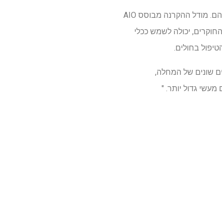
דונג, ג'ו ועמיתיו אימנו אז מערכת ריח (AIO) של בינה מלאכותית (AIO) עם נתוני VOC שעווה אוזניים שלהם. מודל ההקרנה מבוסס AIO
של 94% דיוק אוזניים של אנשים עם וללא PD. מערכת AIO, אומרים החוקרים, יכולה לשמש ככלי
ים שונים של המחלה,
עשי גדול יותר. "