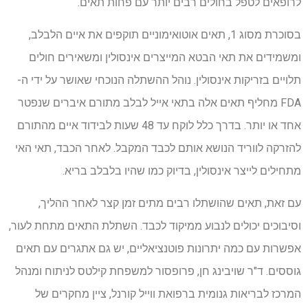
לרופאים לטפל בחולים רבים יותר עם פחות תאים.
בסוכרת מסוג 1, תאים אוטואימוניים תוקפים את איים הלבלב,
ומשמידים את תאי הבטא המייצרים אינסולין ומשאירים חולים
תלויים בזריקות אינסולין. נוהל ההשתלה הנוכחי שאושר על ידי ה-
FDA מחליף תאים אלה בתאי אייל לבלב מתורם איברים שנפטר
אחד או יותר. בדרך כלל לוקח עד 48 שעות לבידוד איים מהתורם
להזרקה לווריד הנושא אותם לכבד המקבל. לאחר הכבד, תאי האי
מתחילים לייצר אינסולין, בדיוק כמו שהיו בלבלב בריא.
עם זאת, תאים שהושתלו רבים מתים זמן קצר לאחר ההליך,
וסיבוכים יכולים לנבוע ממיקוד לכבד. השתלת התאים מתחת לעור,
אפשרות עם כמה יתרונות פוטנציאליים, יש גם אתגרים עם תאים
גוססים. ד"ר שויבינג חן, פרופסור למשפחת קילטס לניתוח ומנהל
המרכז לבריאות גנומית ברפואת ווייל קורנל, ציין מחקרים של