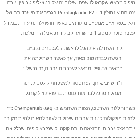
טיפול מראש שקראו לו שפה. שילוב זה של בטא-ליפוטרופין, גורם
צמיחת אינסולין 1 ו- Prostaglandin E2 הגביר את הישרדותם של
תאי בטא ואיים אנושיים מתורמים כאשר הושתלו תת עורית במודל
עכבר סוכרת מסוג 1 בהשוואה לביקורות. אבל היה מלכוד.
ג'יה השתילה את הכל לראשונה לעכברים נקביים,
והגישה עבדה טוב מאוד, אך כאשר השתילתה את
התאים שטופלו מראש לעכברים גברים, זה נכשל. "
ד"ר שויבינג חן, הפרופסור למשפחת קילטס לניתוח
ומנהל המרכז לבריאות גנומית ברפואת וייל קורנל
כשחזר ללוח השרטוט, הצוות השתמש ב- Chemperturb-seq כדי
לחזות מולקולות קטנות אחרות שיכולות לעזור לתאים לחיות זמן רב
יותר אצל גברים. התוצאה הייתה קוקטייל שנקרא ליפים, שכלל את