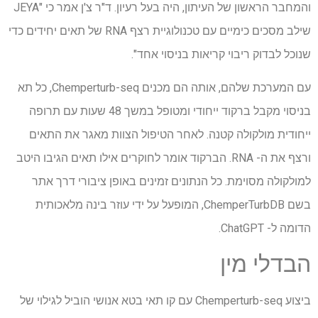
והמחבר הראשון של העיתון, היה בעל רעיון. ד"ר צ'ן אמר כי "JEYA
שילב מסכים כימיים עם טכנולוגיית רצף RNA של תאים יחידים כדי
שנוכל לבדוק ריבוי קריאות בניסוי אחד".
עם המערכת שלהם, אותה הם מכנים Chemperturb-seq, כל תא
בניסוי מקבל ברקוד ייחודי ומטופל במשך 48 שעות עם תרופה
ייחודית מולקולה קטנה. לאחר הטיפול הצוות מאגר את התאים
ורצף את ה- RNA. הברקוד אומר לחוקרים אילו תאים הגיבו היטב
למולקולה מסוימת. כל הנתונים זמינים באופן ציבורי דרך אתר
בשם ChemperTurbDB, המופעל על ידי עוזר בינה מלאכותית
הדומה ל- ChatGPT.
הבדלי מין
ביצוע Chemperturb-seq עם קו תאי בטא אנושי הוביל לגילוי של