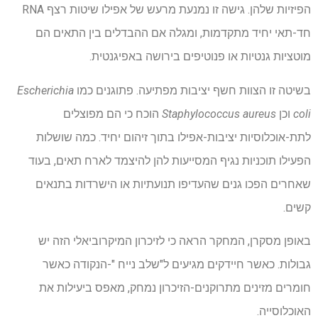
הפיזיות שלהן. גישה זו נמנעת מרעש של אפילו שיטות רצף RNA
חד-תאי יחיד מתקדמות, ומגלה אם ההבדלים בין התאים הם
מוטציות גנטיות או פנוטיפים בירושה באפיגנטית.
בשיטה זו הצוות חשף יציבות מפתיעה. פתוגנים כמו
Escherichia
coli
וכן
Staphylococcus aureus
הוכח כי הם מפוצלים
לתת-אוכלוסיות יציבות-אפילו בתוך זיהום יחיד. כמה שושלות
הפעילו תוכניות נגיף המסייעות להן להיצמד לארח תאים, בעוד
שאחרים הפכו גנים שהעדיפו תנועתיות או הישרדות בתנאים
קשים.
באופן מסקרן, המחקר הראה כי לזיכרון המיקרוביאלי הזה יש
גבולות. כאשר חיידקים מגיעים ל"שלב נייח "-הנקודה כאשר
חומרים מזינים מתרוקנים-הזיכרון נמחק, מאפס ביעילות את
האוכלוסייה.