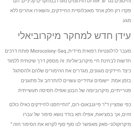
וחיסונים נגד
ש. אוורוס
הזיהומים מעדו במחקרים קליניים: הם
פקדו רק חלק אחד מאוכלוסיית החיידקים, והשאירו אחרים ללא
מגע.
עידן חדש למחקר מיקרוביאלי
מעבר לרלוונטיות רפואית מיידית, Microcolony-Seq פותח דרכים
חדשות לבחינת חיי מיקרוביאליות. זה מספק דרך שיטתית ללמוד
כיצד חיידקים מגוונים, מגדרים את ההימורים שלהם ולהסתגל
בזמן אמת. יישומים עתידיים עשויים להתרחב על פתוגנים
פטרייתיים, מיקרוביומה של הבטן ואפילו תסיסה תעשייתית.
כפי שמציין ד"ר פייגנבאום-רום, "התייחסנו לחיידקים כאילו כולם
זהים, אך במציאות, אפילו תא בודד נושא סיפור של עברו.
מיקרוקולוני-סאק מאפשר לנו סוף סוף לקרוא את הסיפור הזה."