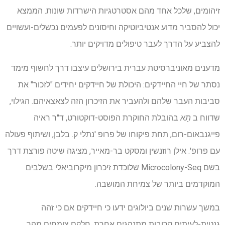
זיהומים, שלכל אחד מהם אסטרטגיות הישרדות שונות. הממצא
יכול להסביר מדוע אנטיביוטיקה וחיסונים לפעמים נכשלים-ועשויים
להצביע על הדרך לעבר טיפולים מדויקים יותר.
מדענים מאוניברסיטת עברית בירושלים עיצבו דרך לחשוף מימד
נסתר של חיי החיידקים: היכולת של חיידקים יחידים "לזכור" את
סביבות העבר שלהם ולהעביר את הזיכרון הזה לצאצאיהם. הגילוי,
שדווח ב
תָא
בהובלת החוקרת הפוסט-דוקטורט, ד"ר ראיה
פייגנבאום-רום, תחת פיקוחו של פרופ 'נתלי ק. בלבן, ושיתוף פעולה
עם פרופ'. אילן רוזנשין ומסקט בר-מאייר, מציגה שיטה פורצת דרך
בשם Microcolony-Seq שלוכדת זיכרון מיקרוביאלי בשלבים
המוקדמים ביותר של צמיחת המושבה.
במשך עשרות שנים ביולוגים ידעו כי חיידקים אם כי זהה
גנטית-לעיתים קרובות מתנהגים אחרת. חלקם צומחים מהר,