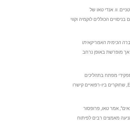
ים. וו. אנדי טאו של
יסויים הכוללים לוקמיה וקווי
רה הכימית האמריקאית
ו
 אך מופרשת באופן נרחב
וקלאית (RNA), ביומולקולה הממלאת תפקידי מפתח בתהליכים
סלולריים ויראליים כמו היווצרות חלבון. השיטה החדשה מסתמכת על חלבונים מחייבים RNA וגם על EV, שחוקרים ביו-רפואיים קישרו
של תאים", אמר טאו, פרופסור
 סרטן. בשנים האחרונות התגלו תפקידים חדשים ל- RNA, מגמה המניעה מאמצים רבים לפיתוח