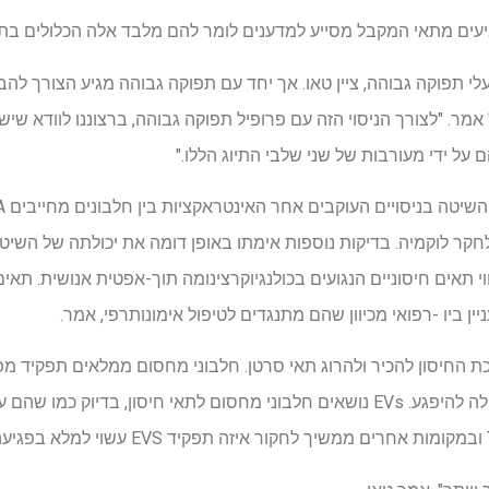
גיעים מתאי המקבל מסייע למדענים לומר להם מלבד אלה הכלולים בתא
לי תפוקה גבוהה, ציין טאו. אך יחד עם תפוקה גבוהה מגיע הצורך להבטי
אמר. "לצורך הניסוי הזה עם פרופיל תפוקה גבוהה, ברצוננו לוודא שיש לנ
על ידי מעורבות של שני שלבי התיוג הללו."
ר לוקמיה. בדיקות נוספות אימתו באופן דומה את יכולתה של השיט
ים המחייבים EV RNA בקווי תאים חיסוניים הנגועים בכולנגיוקרצינומה תוך-אפטית אנוש
ין ביו -רפואי מכיוון שהם מתנגדים לטיפול אימונותרפי, אמר.
 החיסון להכיר ולהרוג תאי סרטן. חלבוני מחסום ממלאים תפקיד מפ
שלהם לזהות תאים סרטניים עלולה להיפגע. EVs נושאים חלבוני מחסום לתאי חיסון, 