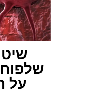
שיטה
שלפוחי
על ת