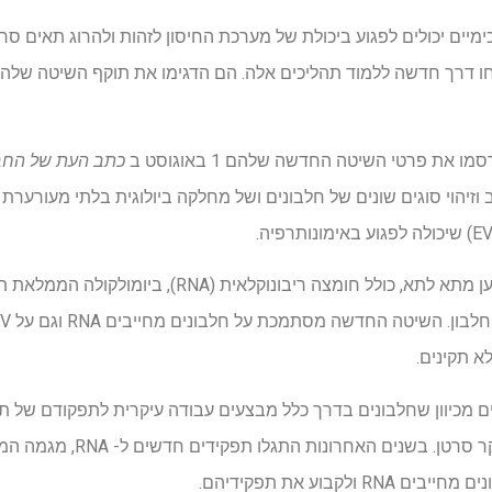
מיים יכולים לפגוע ביכולת של מערכת החיסון לזהות ולהרוג תאים סרטני
ו דרך חדשה ללמוד תהליכים אלה. הם הדגימו את תוקף השיטה שלהם בנ
כתב העת של החב
יהוי סוגים שונים של חלבונים ושל מחלקה ביולוגית בלתי מעורערת
EVs מספקים מגוון רחב של מטען מתא לתא, כולל חומצה ריבונ
א תקינים.
 המחייבים RNA חשובים מכיוון שחלבונים בדרך כלל מבצעים עבודה עיקרית לתפקודם 
לביוכימיה וחבר במכון פרדו לחקר