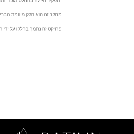
"תפקיד ה- EV בהחלט מוכר יותר ויותר", אמר טאו.
מחקר זה הוא חלק מיוזמת הבריאות הנשיאותית של Purdue One המערבת מחקר בצ
פרויקט זה נתמך בחלקו על ידי ה