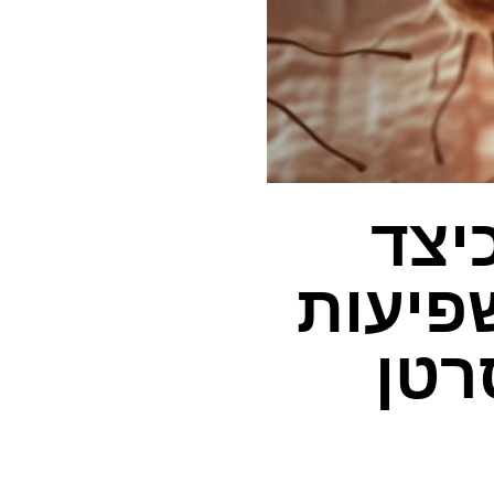
יצד
פיעות
רטן