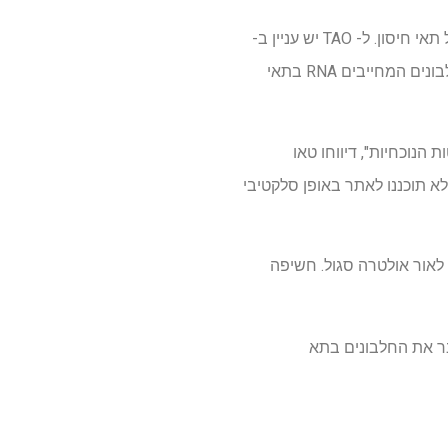
השיטה החדשה מסייעת בזיהוי איזה סוג של חלבונים האינטרקטיות RNA שנשאו על ידי EVS משפיע על תאי חיסון. ל- TAO יש עניין ב-
EVs הנגזרים מגידולים, המספקים RNA שיכולים להשפיע על תגובות חיסוניות תוך אינטראקציה עם חלבונים המחייבים RNA בתאי
הנוכחיות", דיווחו טאו
לפרופיל חלבונים הקשורים ל- RNA בקנה מידה גדול לא תוכננו לאתר באופן סלקטיבי
רגנית סינתטית המגיבה לאור אולטרה סגול. חשיפה
אלה יועברו לתאי החיסון. ואז אנו משתמשים ב- UV כדי לחבר את החלבונים בתא