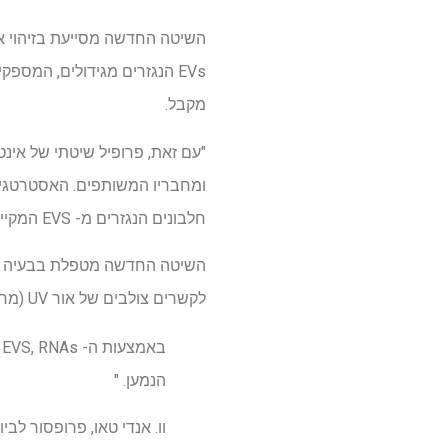
מקבל.
"עם זאת, פרופיל שיטתי של אינט
חלבונים הנגזרים מ- EVS המקיימים אינטראקציה עם RNA בתאי המקבל.
לקשרים צולבים של אור UV (מחברת כימית) כל חלבונים סמוכים.
הנמען. "
וו. אנדי טאו, פרופסור לבי