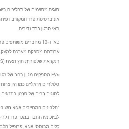
סוגים מסוימים של תהליכים ביוכי
אוניברסיטת פרדו ומקורביו פיתח
תאי סרטן כבד נדירים.
טאו ו -10 מחברים משותפים פרסמו את פרטי השיטה החדשה שלהם 1 באוגוסט ב
עבודתם מספקת מערכת למעקב וז
הנקראת שלפוחית ​​חוץ תאית (EVS) שיכולה לפגוע באימונותרפיה.
לסוגים רבים של סרטן בתנאים ל
"חלבונים
כלים מבוססי RNA, פרופיל חלבונים מחייבים RNA ולקבוע את תפקידיהם.