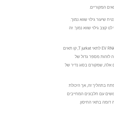
ים המקוריים.
ח שיעור גילוי שווא נמוך.
ו קצב גילוי שווא נמוך. זה
הצוות של TAO אישר את יעילות השיטה בניסויים העוקבים אחר האינטראקציות בין חלבונים מחייבים EV RNA לתאי T jurkat, קו תאים
ה לזהות מספר גדול של
ית. תאים אלה, שמקורם בסוג נדיר של
תח בתהליך זה, אך היכולת
בדיוק כמו שהם עושים עם חלבונים המחייבים