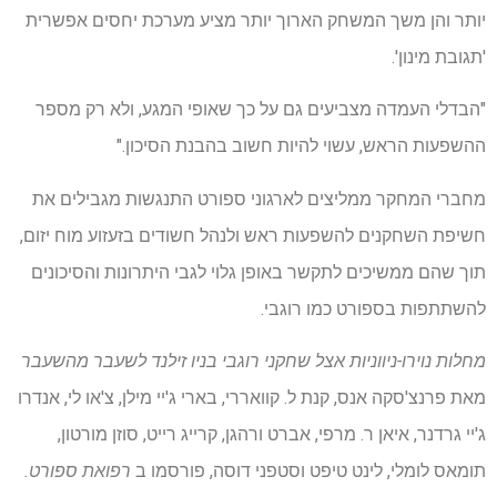
יותר והן משך המשחק הארוך יותר מציע מערכת יחסים אפשרית
'תגובת מינון'.
"הבדלי העמדה מצביעים גם על כך שאופי המגע, ולא רק מספר
ההשפעות הראש, עשוי להיות חשוב בהבנת הסיכון."
מחברי המחקר ממליצים לארגוני ספורט התנגשות מגבילים את
חשיפת השחקנים להשפעות ראש ולנהל חשודים בזעזוע מוח יזום,
תוך שהם ממשיכים לתקשר באופן גלוי לגבי היתרונות והסיכונים
להשתתפות בספורט כמו רוגבי.
מחלות נוירו-ניווניות אצל שחקני רוגבי בניו זילנד לשעבר מהשעבר
מאת פרנצ'סקה אנס, קנת ל. קוואררי, בארי ג'יי מילן, צ'או לי, אנדרו
ג'יי גרדנר, איאן ר. מרפי, אברט ורהגן, קרייג רייט, סוזן מורטון,
תומאס לומלי, לינט טיפט וסטפני דוסה, פורסמו ב
רפואת ספורט.