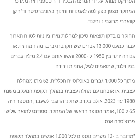
הפרויקט מנוהל על ידי המרצה הבכיר ד"ר סטפני דוזה ממרכז
המחקר מצפן בפקולטה לאמנויות וחינוך באוניברסיטה וד"ר קן
קוואררי מרוגבי ניו זילנד.
החוקרים בדקו תוצאות סיכון למחלות נוירו-ניווניות לטווח הארוך
עבור כמעט 13,000 גברים ששיחקו ברוגבי ברמה המחוזית או
גבוהה יותר בין 1950 ל -2000 והשוו אותם עם 2.4 מיליון גברים
בניו זילנד, שתואמים לגיל, אתניות וירידה.
מתוך כל 1,000 גברים באוכלוסייה הכללית, 52 מתו ממחלה
עצבית, או אובחנו עם מחלה עצבית במהלך תקופת המעקב משנת
1988 עד 2023, אולם בקרב שחקני הרוגבי לשעבר, המספר היה
65 ל 100, אומר הסופר הראשי של המחקר, סטודנט לתואר שלישי
פרנצ'סקה אנס.
"מדובר ב -13 מקרים נוספים לכל 1,000 אנשים במהלך תקופת