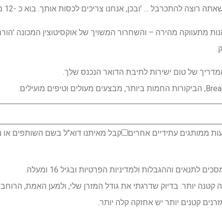
ה להתכרבל … 'ובכן, אנחנו צריכים לכסות אותך. בוא כ -12 מטרים ואבוא 12 מטר.'"
הנות מתעווקה מהירה – והשחרור המשויך של אוקסיטוצין המכונה 'הור
.
דריך של טום ישירות לתיבת הדואר הנכנס שלך.
ות ממותגים עתידיים אחרים
קבל מאיתנו דוא"ל בשם השותפים או נ
לתנאים וההגבלות ולמדיניות הפרטיות ובגיל 16 ומעלה.
ה קטנה יותר. בדיוק שדרגתי את גודל המזרן שלי, ולמען האמת, הרוח
ים קטנים יותר יש אחזקה קלה יותר.