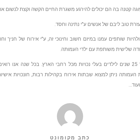
וגה קטנה בה הם יכולים להירגע משגרת החיים הקשה וקצת לנשום אווי
רת טוב ליבם של אנשים ע"י נתינה וחסד.
יות שותפים עמנו במיזם חשוב וחינוכי זה, ע"י אירוח של חניך וחו
דה שלישית משותפת עם ילדי העמותה.
עמותה "קו לחיים" מסייעת כבר 25 שנים לילדים בעלי נכויות מכל רחבי הארץ. בכל שנ
ת העמותה ניתן למצוא שבתות אירוח בקהילות רבות, חונכויות אישיות
עוד…
כתב מקומונט