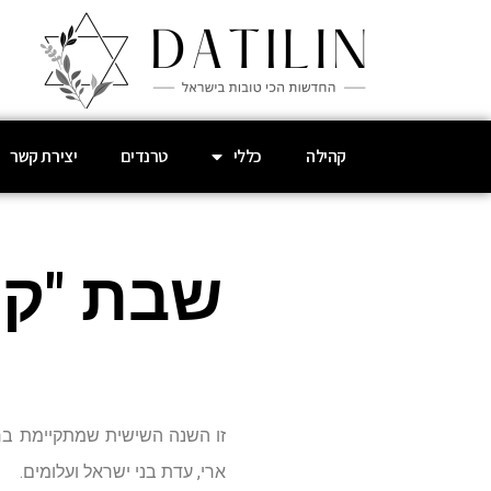
קהילה
כללי
טרנדים
יצירת קשר
שבת "קו 
זו השנה השישית שמתקיימת ברענ
ארי, עדת בני ישראל ועלומים.