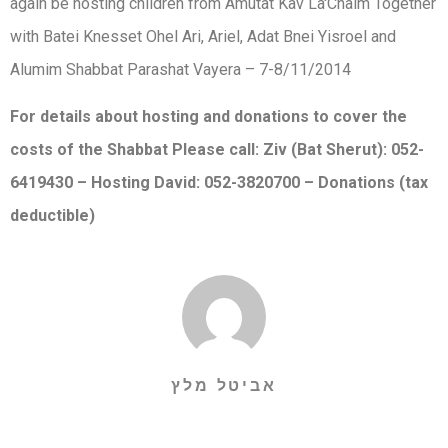
again be hosting children from Amutat Kav La'Chaim Together
with Batei Knesset Ohel Ari, Ariel, Adat Bnei Yisroel and
Alumim Shabbat Parashat Vayera – 7-8/11/2014
For details about hosting and donations to cover the
costs of the Shabbat Please call: Ziv (Bat Sherut): 052-
6419430 – Hosting David: 052-3820700 – Donations (tax
deductible)
אביטל מלץ