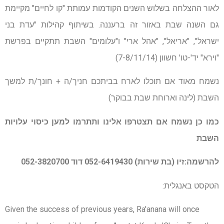
לאור ההצלחה בשלוש השנים הקודמות עמותת "קו לחיים" מקיימת
גם השנה שבת באזור זה ברעננה. בשיתוף קהילות "עדת בני
ישראל", "אריאל", "אהל ארי" ו"עלומים" השבת תתקיים בפרשת
"וירא" יד'-טו' חשוון (7-8/11/14)
נשמח מאוד אם תוכלו לארח בביתכם חניך/ה + חונך/ת למשך
השבת (לינה וארוחת שבת בבוקר)
כמו כן נשמח אם תצטרפו אלינו ותתרמו למען כיסוי עלויות
השבת
להרשמה:זיו (בת שירות) 052-6419430 דוד 052-3820700
הטקסט באנגלית:
Given the success of previous years, Ra'anana will once