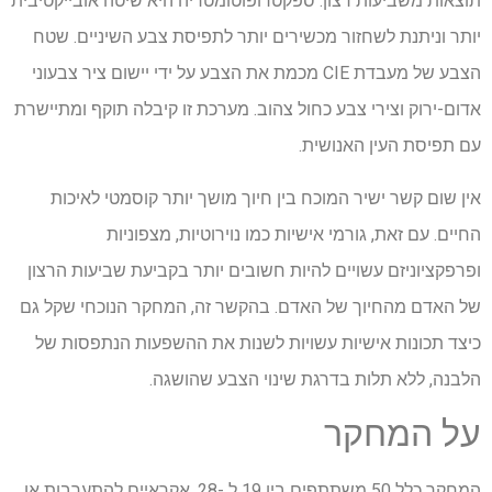
תוצאות משביעות רצון. ספקטרופוטומטריה היא שיטה אובייקטיבית
יותר וניתנת לשחזור מכשירים יותר לתפיסת צבע השיניים. שטח
הצבע של מעבדת CIE מכמת את הצבע על ידי יישום ציר צבעוני
אדום-ירוק וצירי צבע כחול צהוב. מערכת זו קיבלה תוקף ומתיישרת
עם תפיסת העין האנושית.
אין שום קשר ישיר המוכח בין חיוך מושך יותר קוסמטי לאיכות
החיים. עם זאת, גורמי אישיות כמו נוירוטיות, מצפוניות
ופרפקציוניזם עשויים להיות חשובים יותר בקביעת שביעות הרצון
של האדם מהחיוך של האדם. בהקשר זה, המחקר הנוכחי שקל גם
כיצד תכונות אישיות עשויות לשנות את ההשפעות הנתפסות של
הלבנה, ללא תלות בדרגת שינוי הצבע שהושגה.
על המחקר
המחקר כלל 50 משתתפים בין 19 ל -28, אקראיים להתערבות או