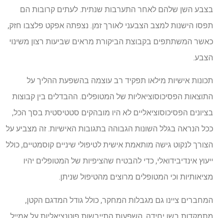
בצבע השן שלהם לאחר התערבות שנתית. לעתים קרובות הם
תפסו הישנות למצב הצבעני לאורך זמן. נצפתה אפקט פלצבו חזק,
כאשר המשתתפים בקבוצת הביקורת מראים שביעות רצון משינוי
הצבע.
תכונות אישיות מילאו תפקיד רב עוצמה בהשפעת ההליך על
התוצאות הפסיכוסוציאליות של המטופלים. ההבדלים בין קבוצות
בציונים הפסיכוסוציאליים לא היו מובהקים סטטיסטית בסך הכל,
ככל הנראה בגלל השונות הגבוהה בתגובות האישיות. זה מצביע על
הצורך לנקוט גישה מותאמת אישית לטיפולי שיניים קוסמטיים, כולל
ייעוץ אינדיבידואלי, כדי להבטיח שהציפיות של המטופלים יהיו
מציאותיות וכי המטופלים מרוצים מהטיפול שניתן.
המחברים ציינו גם מגבלות המחקר, כולל גודל המדגם הקטן,
מתמקדות בשן יחידה, השפעות התייבשות פוטנציאליות על אמייל