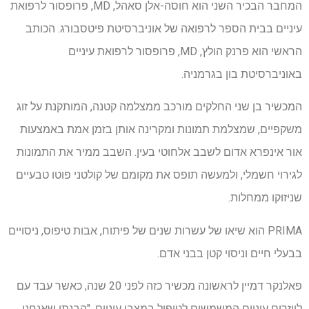
המחבר הבכיר השני הוא חוסה-אלן סאהל, MD, פרופסור לרפואת
עיניים בבית הספר לרפואה של אוניברסיטת פיטסבורג. הכותב
הראשי הוא פרנק הולץ, MD, פרופסור לרפואת עיניים
באוניברסיטת בון בגרמניה.
המכשיר בן שני החלקים מורכב ממצלמה קטנה, המותקנת על זוג
משקפיים, שמצלמת תמונות ומקרינה אותן בזמן אמת באמצעות
אור אינפרא אדום לשבב אלחוטי בעין. השבב ממיר את התמונות
לגירוי חשמלי, ולמעשה תופס את מקומם של קולטני פוטו טבעיים
שניזוקו ממחלות.
PRIMA הוא שיאו של עשרות שנים של פיתוח, אבות טיפוס, ניסויים
בבעלי חיים וניסוי קטן בבני אדם.
פאלנקר דמיין לראשונה מכשיר כזה לפני 20 שנה, כאשר עבד עם
לייזרים עיניים המשמשים לטיפול במצבי עיניים. "הבנתי שאנחנו