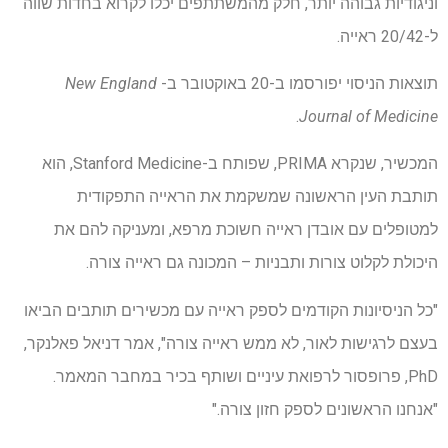
וניגודיות גבוהה יותר, חלק מהמשתתפים יכלו לקרוא בחדות שווה
ל-20/42 ראייה.
תוצאות הניסוי יפורסמו ב-20 באוקטובר ב-
New England
.
Journal of Medicine
המכשיר, שנקרא PRIMA, שפותח ב-Stanford Medicine, הוא
תותבת העין הראשונה שמשקמת את הראייה התפקודית
למטופלים עם אובדן ראייה חשוכת מרפא, ומעניקה להם את
היכולת לקלוט צורות ותבניות – המכונה גם ראייה צורה.
"כל הניסיונות הקודמים לספק ראייה עם מכשירים תותבים הביאו
בעצם לרגישות לאור, לא ממש ראייה צורה", אמר דניאל פאלנקר,
PhD, פרופסור לרפואת עיניים ושותף בכיר במחבר המאמר.
"אנחנו הראשונים לספק חזון צורה."