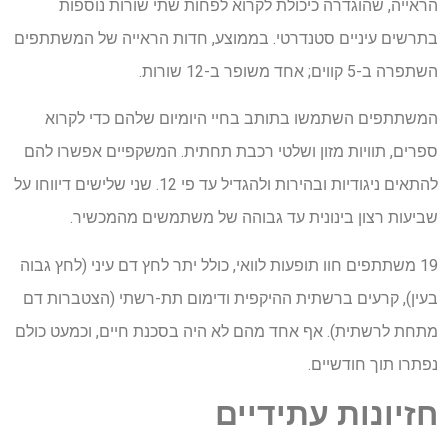
הראייה, שהוגדרה כיכולת לקרוא לפחות שתי שורות נוספות
בתרשים עיניים סטנדרטי. בממוצע, חדות הראייה של המשתתפים
השתפרה ב-5 קווים; אחד משופר ב-12 שורות.
המשתתפים השתמשו בתותב בחיי היומיום שלהם כדי לקרוא
ספרים, תוויות מזון ושלטי רכבת תחתית. המשקפיים אפשרו להם
להתאים ניגודיות ובהירות ולהגדיל עד פי 12. שני שלישים דיווחו על
שביעות רצון בינונית עד גבוהה של משתמשים מהמכשיר.
19 משתתפים חוו תופעות לוואי, כולל יתר לחץ דם עיני (לחץ גבוה
בעין), קרעים ברשתית ההיקפית ודימום תת-רשתי (הצטברות דם
מתחת לרשתית). אף אחד מהם לא היה בסכנת חיים, וכמעט כולם
נפתרו תוך חודשיים.
חזיונות עתידיים