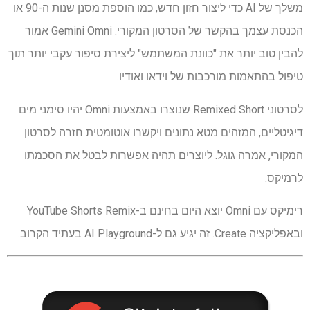
משלך של AI כדי ליצור חזון חדש, כמו הוספת מסנן שנות ה-90 או
הכנסת עצמך בהקשר של הסרטון המקורי. Gemini Omni אמור
להבין טוב יותר את "כוונת המשתמש" ליצירת סיפור עקבי יותר תוך
טיפול בהתאמות מורכבות של וידאו ואודיו.
לסרטוני Remixed Short שנוצרו באמצעות Omni יהיו סימני מים
דיגיטליים, המזהים מטא נתונים ויקשרו אוטומטית חזרה לסרטון
המקורי, אמרה גוגל. ליוצרים תהיה אפשרות לבטל את הסכמתו
לרמיקס.
רימיקס עם Omni יוצא היום בחינם ב-YouTube Shorts Remix
ובאפליקציה Create. זה יגיע גם ל-AI Playground בעתיד הקרוב.