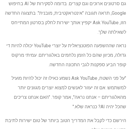
גם סרטונים ארוכים וגם קצרים. בדומה לסקירות של AI בחיפוש
Google, תראה תגובה "אינטראקטיבית, מובנית". בתצוגה החדשה
הזו, Ask YouTube יקפיץ אותך ישירות לחלק בסרטון המתייחס
לשאילתה שלך.
נראה שההשפעה הפוטנציאלית על יוצרי YouTube יכולה להיות די
גדולה, מכיוון שהם כל הזמן נלחמים באלגוריתם. עמיתי מרקוס
קופר הביע ספקנות לגבי התכונה החדשה.
"על פני השטח, Ask YouTube נשמע כאילו זה יכול להיות מועיל
למשתמש. אם זה יעזור לאנשים למצוא יוצרים מגוונים יותר
מהאלגוריתם – אנחנו נראה", אמר קופר. "האם אנחנו צריכים
שהכל יהיה AI? כנראה שלא."
הירשם כדי לקבל את המדריך הטוב ביותר של טום ישירות לתיבת