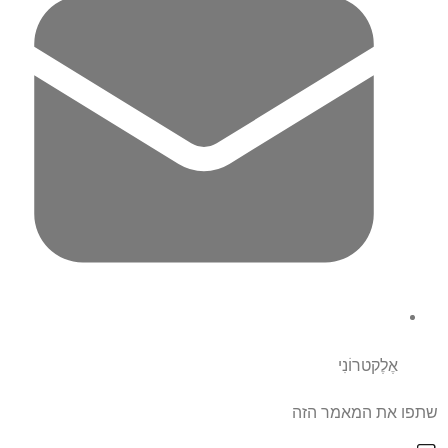
אֶלֶקטרוֹנִי
שתפו את המאמר הזה