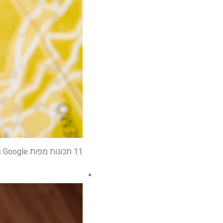
11 תכונות מפות Google מוערכות שעליך להשתמש בו ברגע זה