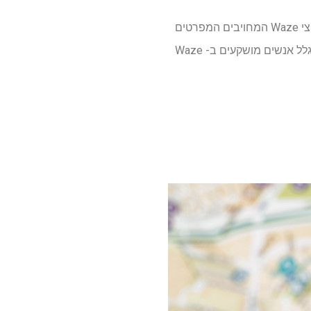
ובואו נגיד שהתגובה של קוראי המדריכים של טום לא הייתה פושרת. קיבלנו מעל 100 תגובות של מעריצי Waze המחויבים המפרטים
את מה שהם אוהבים באפליקציה. קראתי את כל הפוסטים האלה וחיברתי פירוט של בדיוק הסיבה שבגלל אנשים מושקעים ב- Waze