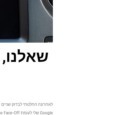
לאחרונה החלטתי לבדוק שניים מ
Google שלי לעומת Waze Face-Off, העדפתי את מפות Google בסך הכל, אבל ראיתי כמה מהיתרונות של Waze כמוצר.