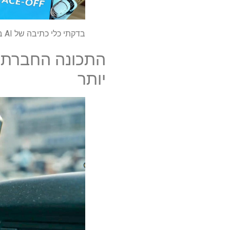
בדקתי כלי כתיבה של AI באייפון לעומת גלקסי מול פיקסל – הנה המנצח
יותר