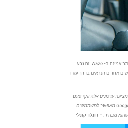
דבר אחד שהיה ברור לאורך כל חוט התגובות היה שאנשים רבים מצאו את התנועה המדווחת הרבה יותר אמינה ב- Waze. זה נבע
שים אחרים הנראים בדרך עזרו
גוגל מציעה עדכונים אלה ואף פעם
לא מלכודות מכ"ם. בנוסף להאט את התנועה בגלל בנייה או תאונות תמיד מאחרות להופיע ב- Google. Waze מאפשר למשתמשים
 שהוא מבהיר.
– דונלד קונלי