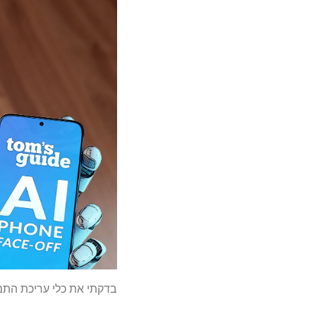
בדקתי את כלי עריכת התמונות של AI עבור iPhone לעומת Google Pixel לעומת laxy