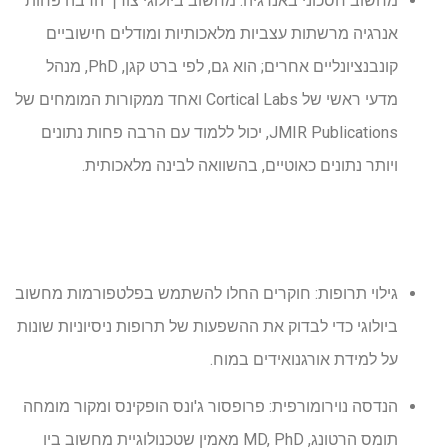
מחשוב חסכוני באנרגיה: מחשוב ביולוגי צורך הרבה פחות
אנרגיה מרשתות עצביות מלאכותיות ומודלים חישוביים
קונבנציונליים אחרים; הוא גם, לפי ברט קגן, PhD, מנהל
מדעי ראשי של Cortical Labs ואחד ממקורות המומחים של
JMIR Publications, יכול ללמוד עם הרבה פחות נתונים
ויותר נתונים כאוטיים, בהשוואה לבינה מלאכותית.
גילוי תרופות: חוקרים החלו להשתמש בפלטפורמות מחשוב
ביולוגי כדי לבדוק את ההשפעות של תרופות ניסיוניות שונות
על למידת אורגנואידים במוח.
הנדסה נוירומורפית: פרופסור ג'ונס הופקינס ומקור מומחה
תומס הרטונג, MD, PhD מאמין שטכנולוגיית מחשוב ביו