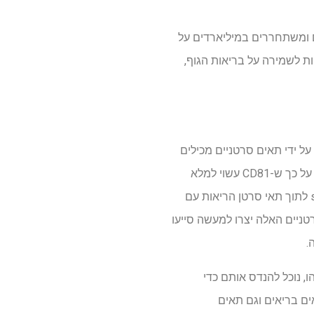
פוחיות חוץ-תאיות (EVs), דקים בערך פי 3,000 משערת אדם ומשתחררים במיליארדים על
ות לשמירה על בריאות הגוף,
Akhil S, עוזר פרופסור בבית הספר לרפואה, מצא כי EV המיוצרים על ידי תאים סרטניים מכילים
רמות גבוהות יותר של חלבון בשם CD81 בהשוואה לEVs המיוצרים על ידי תאים בריאים, מה שמצביע על כך ש-CD81 עשוי למלא
תפקיד בסיוע לגידולי סרטן להתפשט. אז, Srivastava הכניס חתיכות זעירות של חומר גנטי בשם siRNA לתוך תאי סרטן הריאות עם
 שהתאים הסרטניים האלה יצרו למעשה סייעו
, נוכל להנדס אותם כדי
ים בריאים וגם תאים