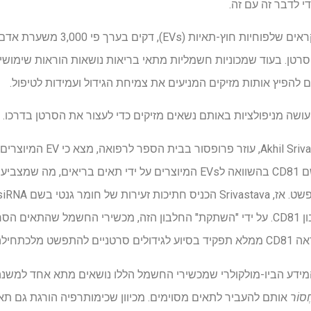
 לדבר זה עם זה.
שליחים מיקרוסקופיים אלה, הנקראים של
 סרטן. בעוד שמכוניות חשמליות מתאי בריאות נושאות הוראות שימושי
 להפיץ אותות מזיקים המניעים את צמיחת הגידול ועמידות לטיפול.
עושה מניפולציות באותם נשאים מזיקים כדי לעצור את הסרטן בדרכו.
במחקר שנערך לאחרונה, rivastava
הוראות להפסיק לייצר את החלבון CD81. על ידי "השתקת" החלבון הזה, מכשירי החשמל
מלכתחילה.
מידע הביו-מולקולרי שמכשירי החשמל הללו נושאים מתא אחד למשנהו
ְסוֹר
אותם להעביר לתאים מסוימים. מכיוון שכימותרפיה הורגת גם תא