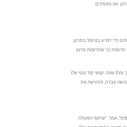
טן. אנו מאמינים
מהונדסים כדי לסייע בטיפול בסרטן.
ית, Srivastava רוצה לרתום EVs כמערכת אספקת תרופות כך שתרופות סרטן
במחקר קשור, Srivastava הוכיח לאחרונה את הרעיון הזה על ידי טעינת חתיכות זעירות של siRNA לתוך EVs שונה. קטעי קוד גנטי אלו
הגישה עבדה, והדגישה את
מפוס", אמר. "שיתוף הפעולה