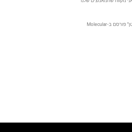
טן, אני מקווה שהמאמצים שלנו
"CD81 מוטרד בשלפוחיות חוץ-תאיות שמקורן בסרטן ריאות משנה את תפקודו בפתופיזיולוגיה של סרטן" פורסם ב-Molecular