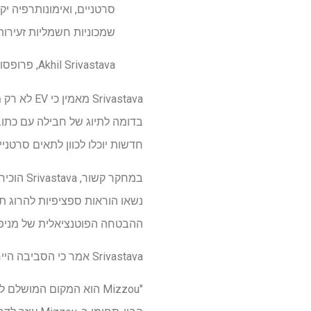
סרטניים, ואימונותרפיה יק
שמכוניות חשמליות זעירות
Akhil Srivastava, פרופסור עוזר, בית הספר לרפואה, אוניברסיטת מיזורי
rivastava
חדשות יוכלו לכוון לתאים סרטני
נשאו הוראות ספציפיות להרוג ת
ההבטחה הפוטנציאלית של מניפולציה של EV כסוג 
Srivastava אמר כי הסביבה הייחודית, המבוססת על צוות, של Mizzou מאפשרת פריצות דרך כמו זו.
"Mizzou הוא המקום המוש