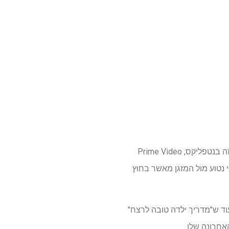
הקיץ כמעט מתדפק על הדלת ומביא שפע של סרטים ותוכניות טלוויזיה חדשות לצפייה בסוף השבוע הזה בנטפליקס, Prime Video
 נטוע מול המזגן מאשר בחוץ
וד ש"מדריך ילדה טובה לרצח"
אחרונה שלו.