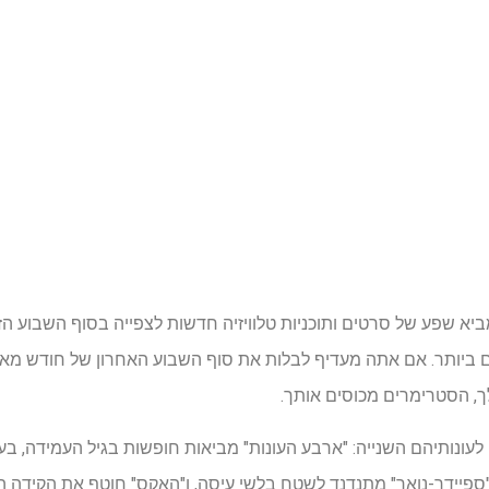
ם ביותר. אם אתה מעדיף לבלות את סוף השבוע האחרון של חודש מאי
ך, הסטרימרים מכוסים אותך.
לעונותיהם השנייה: "ארבע העונות" מביאות חופשות בגיל העמידה, בע
ם, "ספיידר-נואר" מתנדנד לשטח בלשי עיסה, ו"האקס" חוטף את הקידה ה