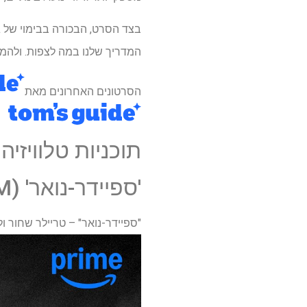
בצד הסרט, הבכורה בבימוי של ג'ו
המדריך שלנו במה לצפות. ולהמ
הסרטונים האחרונים מאת
תוכניות טלוויזי
'ספיידר-נואר' (MGM+ ו-Prime Video)
"ספיידר-נואר" – טריילר שחור ולב