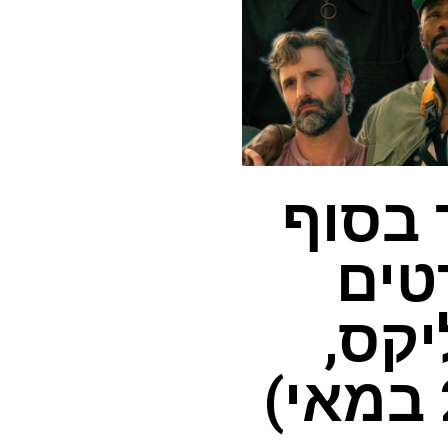
 בסוף
וסרטים
קס,