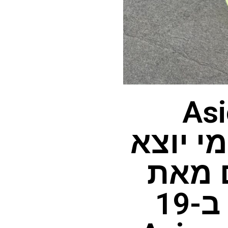
יילים ב-Asics
ן יומי יוצא
 מאת
Nick Harris-Fry פורסם ב-19