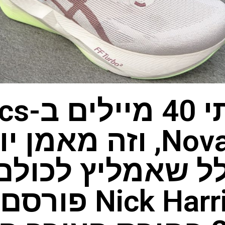
רצתי 40 מ
Novablast 6, וזה מאמ
לל שאמליץ לכולם