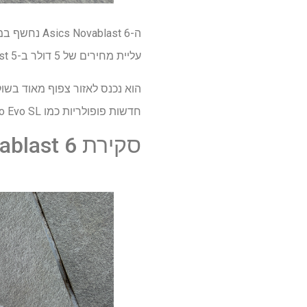
עליית מחירים של 5 דולר ב-Novablast 5.
חדשות פופולריות כמו Adidas Adizero Evo SL ו-Saucony Endorphin Azura.
סקירת Asics Novablast 6: עיצוב והתאמה