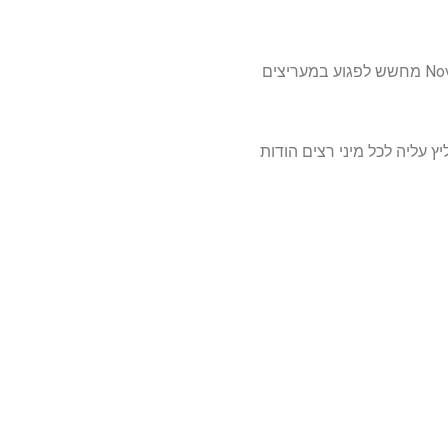
בהתחשב ב-Asics Novablast 5 כל כך פופולרי, Asics אולי היססה לבצע שינויים גדולים ב- Novablast 6 מחשש לפגוע במעריצים
קל להמליץ ​​עליה לכל מיני רצים הודות