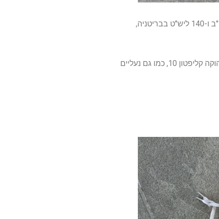
ה-Asics Novablast 6 נחשף במאי 2026 ויוצא למכירה גלובלית ב-1 ביולי, בעלות של 155 דולר בארה"ב ו-140 ליש"ט בבריטניה,
הוא נכנס לאזור צפוף מאוד בשוק בו הוא מתחרה במתאמנים יומיומיים קלאסיים כמו נייקי פגסוס 42 והוקה קליפטון 10, כמו גם נעליים