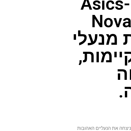
ביוני 26 בחירת העורך ה-Asics
יא Novablast
 מנעלי
יימות,
ה
.
היא ניצחה את הנעליים האהובות