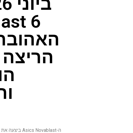
האהובה 
הריצה ה
הו
וה
ה- Novablast