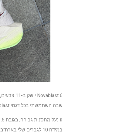
שבה השתמשתי בכל דגמי Novablast בעבר.
במידה 10 לגברים שלי בארה"ב, שהיא קלה להפליא עבור נעל מרופדת כזו.