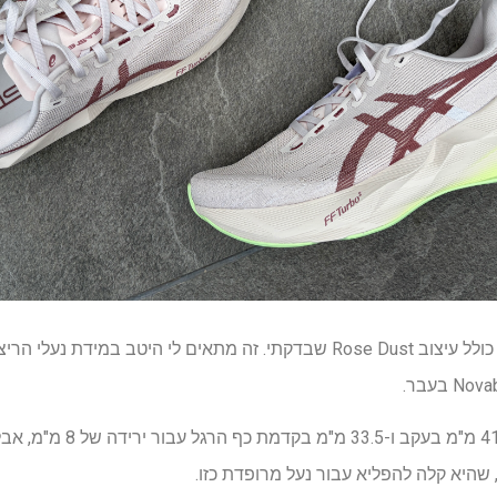
Novablast 6 יושק ב-11 צבעים, כולל עיצוב Rose Dust שבדקתי. זה מתאים לי הי