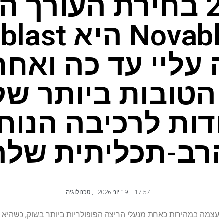
Novablast 6 ה
עליי עד כה ואחת
טובות ביותר שק
דות לרכיבה הנוח
רב-תכליתית שלה
17:57
,
19 יוני 2026
,
טכנולוגיה
Asics ביצעה את עצמה במהירות כאחת מנעלי הריצה הפופולריות ביותר בשוק, כש