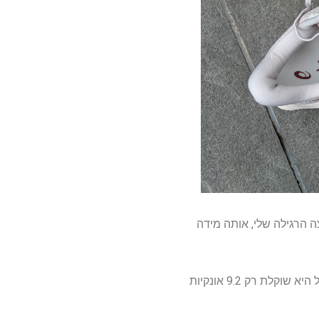
טב במידת נעלי הריצה הרגילה שלי, אותה מידה
זו נעל מחסנית גבוהה, בגובה 41.5 מ"מ בעקב ו-33.5 מ"מ בקדמת כף הרגל עבור ירידה של 8 מ"מ, אבל היא שוקלת רק 9.2 אונקיות