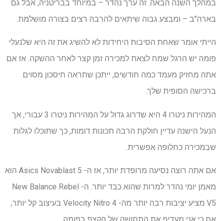
במהלך השנה הבאה. זה ערך נהדר – במיוחד בבריטניה, אבל גם
בארה"ב – ומבצע גבוה שיתאים להרבה רצים בצורה מושלמת.
הייתי אומר שאחת הסיבות היחידות לא להשיג את זה היא שלנעלי
פומה יש הרגל שמח לצאת למכירה זמן קצר לאחר ההשקה. אז אם
אתה מחזיק מעמד כמה חודשים, ייתכן שתראה חיסכון מסוים
ברכישה הסופית שלך.
המהירות ניטרו 4 היא שדרוג גדול על המהירות ניטרו 3 עבורי, אך
הנעל הישנה עדיין חולקת הרבה תכונות דומות, כך שתוכלו לגלות
שבמכירה כחלופה אפשרית.
אם אתה רוצה נסיעה מרופדת יותר, אז ה- Asics Novablast 5 הוא
מאמן יומי נהדר למרות שהוא כבד יותר. ה- New Balance Rebel
V5 מציע יציבות רבה יותר מה- Velocity Nitro 4 בעיצוב קל יותר,
אם כי אני מעדיף את התחושה של הקצף בפומה.