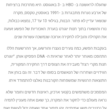
שהעלה לראשונה ב- HBO ב -3 באוגוסט. היא מתרכזת ברציחות
של ארבע נערות מתבגרות ב -1991 באוסטין, טקסס, מקרה
שנשאר עדיין לא פתור. הבנות, בגילאי 13 עד 17, נמצאו כבולות,
נורו והושארו בתוך חנות יוגורט בוערת. האכזריות של הפשע זעזעה
את הקהילה והובילה לחקירה ארוכה שנמשכה עשרות שנים.
בעקבות הפשע, כמה צעירים נעצרו והורשעו, אך ההרשעות הללו
התהפכו מאוחר יותר לאחר שראיות ה- DNA הפסיקו אותן. "יוגורט
חנות מקרי רצח" מעבירה את הצופים דרך החקירה המקורית,
הווידויים ושחרורו של הנאשמים בסופו של דבר. זה גם בוחן את
התוצאות הרגשיות שמשפחות הקורבנות נאלצו להתמודד איתו.
המסמכים משתמשים בקטעי ארכיון, ראיונות חדשים וחומר שלא
נראה מעולם כדי לחקור את המקרה, כך שאם אתה מעוניין לתמיה
על נרטיבים פשע אמיתיים, זהו סיפור אחד שאתה יכול לעשות זאת