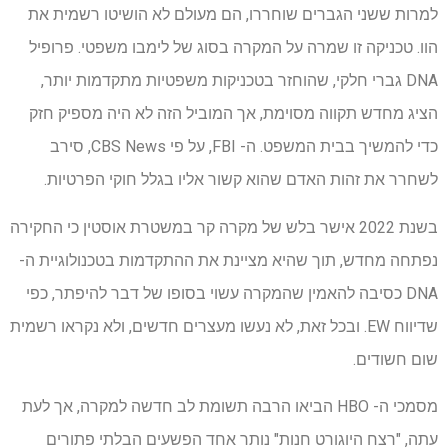
למרות ששני הגברים שוחררו, הם מעולם לא הושיטו רשמית את
הוו. טכניקה זו שמרה על המקרה בסוג של לימבו משפטי. פרופיל
DNA גברי חלקי, שהוחזר בטכניקות משפטיות מתקדמות יותר,
הציג מחדש תקווה מסוימת, אך המוביל הזה לא היה מספיק חזק
כדי להמשיך בבית המשפט. ה- FBI, על פי CBS News, סירב
לשחרר את זהות האדם שהוא קשור אליו בגלל חוקי הפרטיות.
בשנת 2022 אישר בלש של מקרה קר במשטרת אוסטין כי החקירה
נפתחה מחדש, תוך שהיא מציינת את ההתקדמות בטכנולוגיית ה-
DNA כסיבה להאמין שהמקרה עשוי בסופו של דבר להיפתר, כפי
שדיווח EW. ובכל זאת, לא נעשו מעצרים חדשים, ולא נקראו רשמית
שום חשודים.
מסמכי ה- HBO הביאו הרבה תשומת לב חדשה למקרה, אך לעת
עתה, "רצח היוגורט חנות" נותר אחד הפשעים הבלתי פתורים