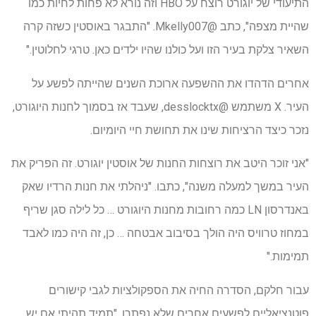
התיעודי של יוגורט רוצח על HBO וזה נורא לא פחות לחיות כמו
שהיית מצפה", כתב @Mkelly007. "התבגר באוסטין כשזה קרה
השאיר צלקת בעיר הזו ועל כולנו שהיו ילדים כאן. טרגי לחלוטין."
אחרים הדהדו את ההשפעה ארוכת השנים שהייתה לפשע על
העיר. X משתמש @desslocktx, שעבד אז בסמוך לחנות היוגורט,
נזכר כיצד הרציחות שינו את תחושת חיי היומיום.
"אני זוכר היטב את רוצחות החנות של אוסטין יוגורט. זה הפריק את
העיר במשך למעלה משנה", כתבו. "ניהלתי את חנות הרדיו שאק
באנדרסון LN כמה רחובות מחנות היוגורט … כל לילה סגן שריף
במחוז טרוויס היה הולך בסיבוב אבטחה … כן, זה היה כמו לאבד
תמימות."
עבור חלקם, הסדרה החיה את הספקולציות לגבי קישורים
פוטנציאליים לפשעים אחרים שלא נפתרו. "תמיד תהיתי אם יש