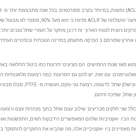
(ACLR) ברחבי העולם. בעוד ששיעור ההצלחה של ACLR מ
רקים ניוונית לטווח הארוך. זה דרבן מחקר על חומרי שתל טובים יותר,
ה אחרון שפורסם ב
הַנדָסָה
מתעמק במדינה הנוכחית ובסיכויים העתידי
וש מאז שנות החמישים. הם מציעים יתרונות כמו ביטול תחלואה באת
אלוגרפטים. עם זאת, יש להם גם חסרונות. כמה רצועות מלאכותיות ה
כמו השפעות כרוניות, סינוביטיס וכישלו
ן שתל, שפיכה וזיהום.
וי של ACL משוחזר כולל שני חלקים מכריעים: שילוב עצם שתל בתוך מנהרות עצם ור
ות הביו -אקטיביות שלהם המאפשרים הידבקות תאים, התפשטות ואוסט
ת מאפיינים ביו -אקטיביים אלה, מה שהביא את החוקרים להתמקד בש