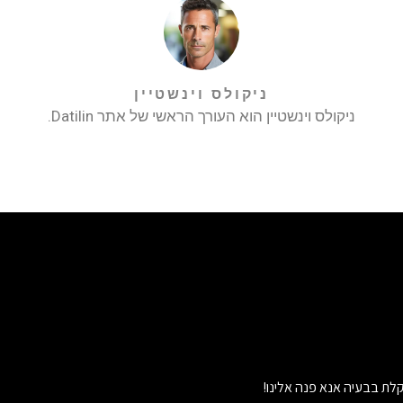
ניקולס וינשטיין
ניקולס וינשטיין הוא העורך הראשי של אתר Datilin.
לת בבעיה אנא פנה אלינו!