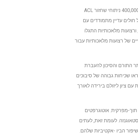
פגיעות רצועות צולבות קדמיות (ACL) נפוצות, במיוחד בקרב ספורטאים. בכל שנה מתבצעות יותר מ -400,000 ניתוחי שחזור ACL
דווח כי הוא מעל 90%, מספר לא מבוטל של חולים עדיין מתמודדים עם
 ורצועות מלאכותיות התגלו
ים של רצועות מלאכותיות עבור
ר התורם והסיכון להעברת
ראו שכיחות גבוהה של סיבוכים
ן שתל. לדוגמה, רצועת גור-טקס, העשויה מ- PTFE, סבלו מבעיות עם ציון ליזולם בירידה לאורך
צועה תוך-מפרקית. אוטוגרפטים
אוגנזה. לעומת זאת, לעתים
יפור הביו -אקטיביות שלהם.