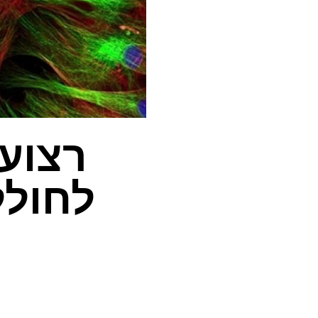
רצועו