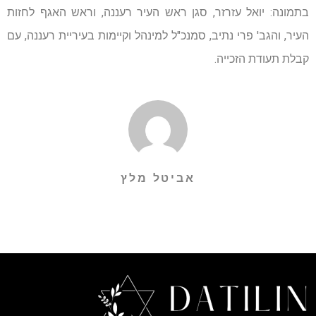
בתמונה: יואל עזרזר, סגן ראש העיר רעננה, וראש האגף לחזות
העיר, והגב' פרי נתיב, סמנכ"ל למינהל וקיימות בעיריית רעננה, עם
קבלת תעודת הזכייה.
אביטל מלץ