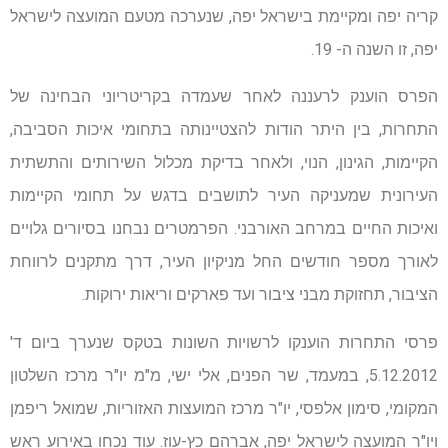
קריה יפה ומקיימת בישראל יפה, שנערכה מטעם המועצה לישראל
יפה, זו השנה ה- 19.
הפרס הוענק לרעננה לאחר שעמדה בקריטריוני הבחינה של
התחרות, בין היתר הודות להצטיינותה בתחומי איכות הסביבה,
הקיימות, הגינון, הנוי, ולאחר בדיקת מכלול השירותים והתשתית
העירונית שמעניקה העיר לתושבים בדגש על תחומי הקיימות
ואיכות החיים במרחב האורבני. הפרמטרים נבחנו בסיורים גלויים
לאורך מספר חודשים החל מניקיון העיר, דרך מתקנים לרווחת
הציבור, תחזוקת מבני ציבור ועד פארקים וריאות ירוקות.
פרסי התחרות הוענקו לרשויות השונות בטקס שנערך ביום ד'
5.12.2012, במעמד, שר הפנים, אלי ישי, מ"מ יו"ר מרכז השלטון
המקומי, סימון אלפסי, יו"ר מרכז המועצות האזוריות, שמואל ריפמן
ויו"ר המועצה לישראל יפה, אברהם כץ-עוז. עוד נכחו באירוע ראש