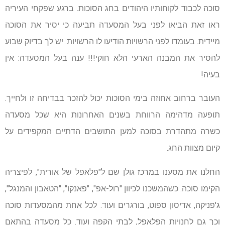
סוכה לכבוד לקוחותיו היהודים בחג הסוכות. ברגע שפקחי העיריה
ראו זאת הביאו לפני בעל המסעדה תביעה כי יסיר את הסוכה
מיידית. בעומדו לפני הרשויות הודיעו לו הרשויות: יש לך בדיוק שבוע
להסיר את המבנה הארעי הלא חוקי!!! ענה בעל המסעדה: אין
בעיה!
העובר ברחוב אחוזה בימי הסוכות יכול להזכר בבדיחה זו ולחייך.
תופעה מדהימה הרווחת בשנים האחרונות היא שכל מסעדה
כשרה מתהדרת בסוכה למען התושבים הדתיים המקפידים על
קיום מצוות החג.
החלנו את מסענו במרכז גולן שם ל"פלאפל של אורית", לפיצריה
הקימו סוכה. כשהמשכנו לכיוון "רול-אפ", "פאנקו", "הטאבון והמנגל",
ג'פניקה, אדיסון ספוט, בורגרים ועוד. לכל אחת מהמסעדות סוכה
וכך גם לחנויות הפלאפל, לבתי הקפה ועוד. כל מסעדה בהתאם