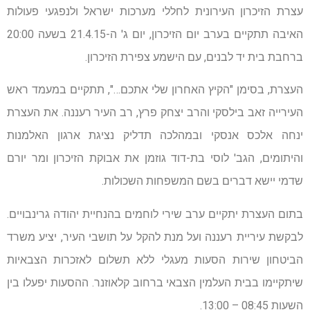
עצרת הזיכרון העירונית לחללי מערכות ישראל ולנפגעי פעולות
האיבה תתקיים בערב יום הזיכרון, יום ג' ה-21.4.15 בשעה 20:00
ברחבת בית יד לבנים, עם הישמע צפירת הזיכרון.
העצרת, בסימן "הקיץ האחרון שלי אתכם…", תתקיים במעמד ראש
העירייה זאב בילסקי והרב יצחק פרץ, רב העיר רעננה. את העצרת
ינחה אלכס אנסקי ובמהלכה תדליק נציגת ארגון האלמנות
והיתומים, הגב' לוסי בת-דוד גוזמן את אבוקת הזיכרון ומר יורם
שדמי יישא דברים בשם המשפחות השכולות.
בתום העצרת יתקיים ערב שירי לוחמים בהנחיית יהודה גרינבויים.
לבקשת עיריית רעננה ועל מנת להקל על תושבי העיר, יציע משרד
הביטחון שירות הסעות מעגלי ללא תשלום לאזכרות הצבאיות
שיתקיימו בבית העלמין הצבאי ברחוב קלאוזנר. ההסעות יפעלו בין
השעות 08:45 – 13:00.