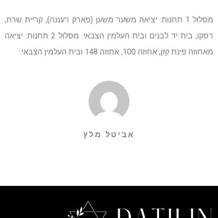
מסלול 1 תחנות: יציאה משער משען (פארק רעננה), קריית שרת,
רסקו, בית יד לבנים ובית העלמין הצבאי. מסלול 2 תחנות: יציאה
מאחוזה פינת קזן, אחוזה 100, אחוזה 148 ובית העלמין הצבאי.
אביטל מלץ