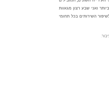
י העירייה השונים, המובילים
תר ואני שבע רצון מגאוות
שיפור השירותים בכל תחומי
בור.