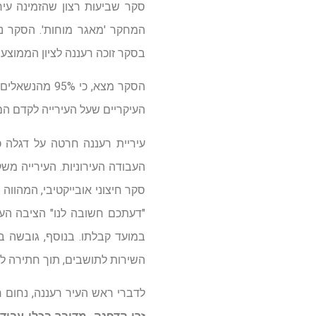
המחקר 'מאגר מוחות'. הסקר נו
בסקר זוכה רעננה לציון הממוצע 
הסקר מצא, כי
העיקריים שעל העירייה לקדם הם חינוך (16%), בנייה בכלל ולזוגות צעירים בפרט; הוזלת דירו
עיריית רעננה חרטה על דגלה כע
העבודה העירוניות. העירייה מ
סקר חיצוני אובייקטיבי, המהווה
"דעתכם חשובה לנו" הציבה העי
במועד קבלתו. בנוסף, גובשה ב
השירות לתושבים, תוך חתירה לש
לדברי ראש העיר רעננה, נחום ח