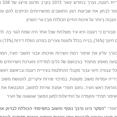
סקר שב
עד לבחון את שביעות רצון התושבים מהשירותים הניתנים להם על י
הגבוה ביותר על איכות החיים הכוללת מבין ערי השרון.
 95% מהנשאלים סבורים כי רעננה היא עיר מוצלחת שכל אחד היה שמח לגור ב
ת (13%) וניקיון (9%).
רך עליון את שיפור רמת השירות ואיכותו עבור תושבי העיר, המהו
שקיעה מאמץ מתמיד בגיבושם של כלים למדידה והערכת השירותים מצ
 כלי עבודה חיוני עבור מקבלי ההחלטות בעיריית רעננה ובראשם ראש 
רייה עמדות משוב מקוונות, במרכזי שירות עיקריים, להנגשת משוב 
הוראת ראש העיר, נחום חופרי אמנת שירות לתושב, המבטאת את מח
יפור תמידי והקפדה על התייעלות למען המשך שגשוגה של העיר.
ופרי:
"הסקר הינו נדבך נוסף וחשוב בתפיסתי הכוללת לבדוק את