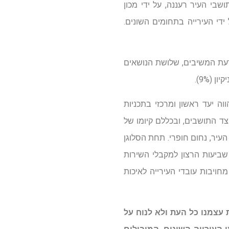
יעות רצון שהזמינה עיריית רעננה, נערך בחודש ינואר 2013 בקרב מדגם מייצג של 538 תושבי העיר רעננה, על ידי מכון
די העירייה בתחומים השונים.
ה. לדעת המשיבים, שלושת הנושאים
וה יעד ראשון ומרכזי בתכניות
ד התושבים, ובכללם קיומו של
העיר, נחום חופרי. תחת הסלוגן
שביעות הרצון למקבלי השירות
ויבות עובדי העירייה לאיכות
 עצמנו כל העת ולא לנוח על