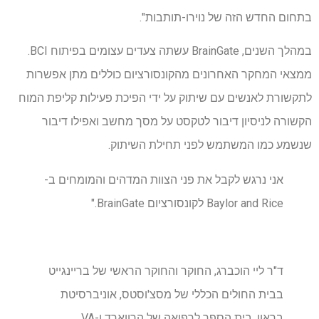
בתחום החדש הזה של נוירו-תותבות".
במהלך השנים, BrainGate עשתה צעדים עצומים בפיתוח BCI.
ממצאי המחקר האחרונים מהקונסורציום כוללים מתן אפשרות
לתקשורת לאנשים עם שיתוק על ידי הפיכת פעילות קליפת המוח
הקשורה לניסיון דיבור לטקסט על מסך מחשב ואפילו דיבור
שנשמע כמו המשתמש לפני תחילת השיתוק.
אני נרגש לקבל את פני הצוות המדהים והמומחים ב-
Baylor and Rice לקונסורציום BrainGate."
ד"ר ליי הוכברג, החוקר והחוקר הראשי של בריינגייט
בבית החולים הכללי של מסצ'וסטס, אוניברסיטת
בראון, בית הספר לרפואה של הרווארד ו-VA