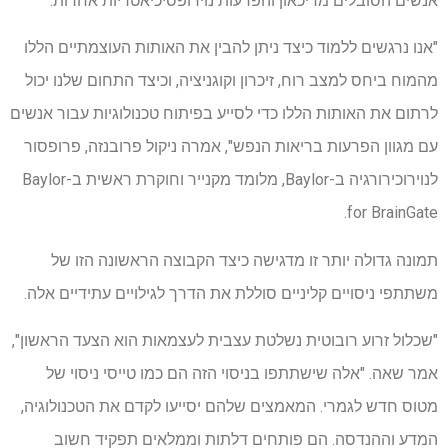
אנשים הסובלים מדיכאון והפרעות נוירופסיכיאטריות אחרות."
"אנו נרגשים ללמוד כיצד ניתן להבין את האותות העוצמתיים הללו
מהמוח ביחס למצב רוח, זיכרון וקוגניציה, וכיצד התחום שלנו יכול
לרתום את האותות הללו כדי לסייע בפיתוח טכנולוגיות עבור אנשים
עם מגוון הפרעות בריאות הנפש", אמרה ניקול פרובנזה, פרופסור
לנוירוכירורגיה ב-Baylor, מלומד מקנייר וחוקרת ראשית ב-Baylor
for BrainGate.
תמונה גדולה יותר זו מדגישה כיצד הקבוצה הראשונה הזו של
משתתפי ניסויים קליניים סוללת את הדרך לגילויים עתידיים אלה.
"שכלול זרוע רובוטית נשלטת עצבית לעצמאות הוא הצעד הראשון",
אמר שאה. "אלה שישתתפו בניסוי הזה הם כמו טייסי ניסוי של
מטוס חדש לגמרי. המאמצים שלהם יסייעו לקדם את הטכנולוגיה,
המדע וההנדסה. הם פותחים דלתות וממלאים תפקיד חשוב