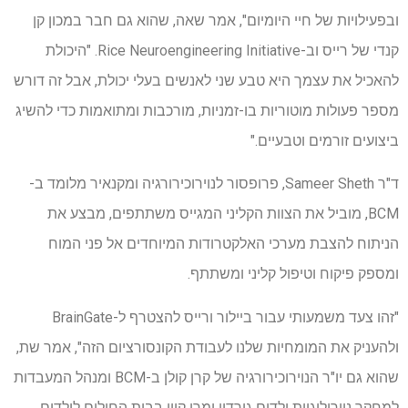
ובפעילויות של חיי היומיום", אמר שאה, שהוא גם חבר במכון קן
קנדי ​​של רייס וב-Rice Neuroengineering Initiative. "היכולת
להאכיל את עצמך היא טבע שני לאנשים בעלי יכולת, אבל זה דורש
מספר פעולות מוטוריות בו-זמניות, מורכבות ומתואמות כדי להשיג
ביצועים זורמים וטבעיים."
ד"ר Sameer Sheth, פרופסור לנוירוכירורגיה ומקנאיר מלומד ב-
BCM, מוביל את הצוות הקליני המגייס משתתפים, מבצע את
הניתוח להצבת מערכי האלקטרודות המיוחדים אל פני המוח
ומספק פיקוח וטיפול קליני ומשתתף.
"זהו צעד משמעותי עבור ביילור ורייס להצטרף ל-BrainGate
ולהעניק את המומחיות שלנו לעבודת הקונסורציום הזה", אמר שת,
שהוא גם יו"ר הנוירוכירורגיה של קרן קולן ב-BCM ומנהל המעבדות
למחקר נוירולוגיות ילדים גורדון ומרי קיין בבית החולים לילדים