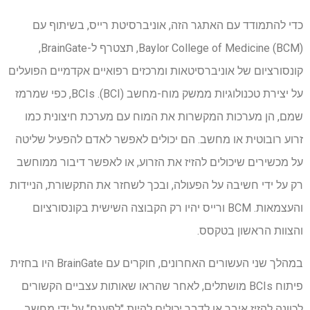
כדי להתמודד עם האתגר הזה, אוניברסיטת רייס, בשיתוף עם
Baylor College of Medicine (BCM), תצטרף ל-BrainGate,
קונסורציום של אוניברסיטאות ומרכזים רפואיים אקדמיים הפועלים
על יצירת טכנולוגיות ממשק מוח-מחשב (BCI). BCIs, כפי שמרמז
שמם, הן מערכות המקשרות את המוח עם מערכת חיצונית כמו
זרוע רובוטית או מחשב. הם יכולים לאפשר לאדם להפעיל שליטה
על מכשירים שיכולים להזיז את הזרוע, או לאפשר דיבור ממוחשב
רק על ידי חשיבה על הפעולה, ובכך לשחזר את התקשורת, הניידות
והעצמאות. BCM ורייס יהיו רק הקבוצה השישית בקונסורציום
והצוות הראשון בטקסס.
במהלך שני העשורים האחרונים, חוקרים עם BrainGate היו בחזית
פיתוח BCIs מושתלים, לאחר שהראו שאותות עצביים הקשורים
לכוונה להזיז איבר או לדבר יכולים להיות "לפענח" על ידי מחשב