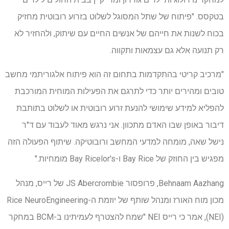
בטקסס. "פיתוח של שתל המסוגל לשלוט בזרוע רובוטית מחזיק
בכוח לשנות את חייהם של אנשים החיים עם שיתוק, ולהחזיר לא
רק תנועה אלא גם עצמאות ותקווה.
"מרכיב קריטי בהתקדמות בתחום זה הוא פיתוח אלגוריתמי מחשב
טובים ומהירים יותר כדי לתרגם את הפעילות המוחית המורכבת
להפליא למידע שימושי להנעת זרוע רובוטית או לשלוט בתותבת
דיבור באופן שבו האדם מתכוון. אני נרגש מאוד לעבוד עם ד"ר
נישל שאה, מומחה למדעי המחשב ורובוטיקה. שיתוף הפעולה הזה
מפגיש בין החוזק של Bay Rice ו-Bay Ricelor's מומחיות."
Behnaam Aazhang, פרופסור JS Abercrombie של רייס, מנהל
מכון מוח האורז ומנהל שותף של יוזמת ה-Rice NeuroEngineering
(NEI), אמר כי רייס NEI "שמח להצטרף לעמיתינו ב-BCM במחקר