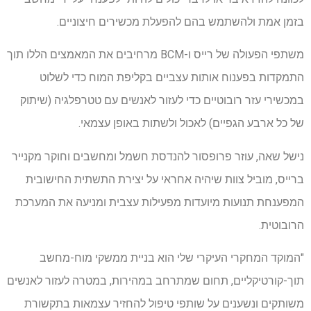
בזמן אמת ולהשתמש בהם להפעלת מכשירים חיצוניים.
משתפי הפעולה של רייס ו-BCM מרחיבים את המאמצים הללו תוך
התמקדות בפענוח אותות עצביים בקליפת המוח כדי לשלוט
במכשירי עזר רובוטיים כדי לעזור לאנשים עם טטרפלגיה (שיתוק
של כל ארבע הגפיים) לאכול ולשתות באופן עצמאי.
נישל שאה, עוזר פרופסור להנדסת חשמל ומחשבים וחוקר מקנייר
ברייס, מוביל צוות שיהיה אחראי על יצירת התשתית החישובית
המפענחת תנועות מיועדות מפעילות עצבית ומניעה את המערכת
הרובוטית.
"המוקד המחקרי העיקרי שלי הוא בניית ממשקי מוח-מחשב
תוך-קורטיקליים, תחום שמתרחב במהירות, במטרה לעזור לאנשים
משותקים ונשענים על שותפי טיפול להחזיר עצמאות בתקשורת