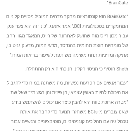
BrainGate".
"BrainGate הוא קונסורציום מחקר מדהים המוביל ניסויים קליניים
המתמקדים בטכנולוגיות BCI," אמר אזאנג. "כינוי זה הוא צעד ענק
עבור מכון רייס מוח שהושק לאחרונה של רייס, המאגד מגוון רחב
של מומחיות חוצת תחומית בהנדסה, מדעי המוח, מדע קוגניטיבי,
אתיקה ומדיניות תחת משימה משותפת לשיפור בריאות המוח."
Sheth הוסיף כי הניסוי הקליני הנוכחי הוא רק ההתחלה.
"עבור אנשים עם הפרעות נפשיות, מה משתנה במוח כדי להגביל
את היכולת לחיות באופן עצמאי, הן פיזית והן רגשית?" שאל שת.
"מטרה ארוכת טווח היא להבין כיצד אנו יכולים להשתמש בידע
שאנו צוברים מ-BCIs משחזרי תנועה כדי לחבר את אותה
טכנולוגיה עם תהליכים קוגניטיביים, מוטיבציוניים ורגשיים עבור