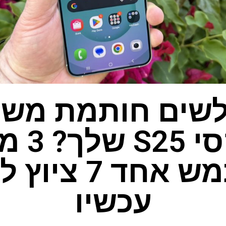
לשים חותמת משל
הגלקסי 
משתמש אחד 7 צ
עכשיו