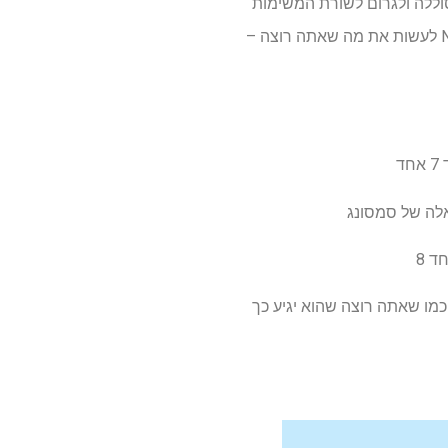
 של סמל הסוללה ולגרום לשורת המשימות
של מסך הבית להופיע או להיעלם. בעלי Galaxy S25 יכולים גם לגרום לתכונת הבר החדש של Now Bar לעשות את מה שאתה רוצה –
ול בדיוק כמו שאתה רוצה שהוא יגיע כך