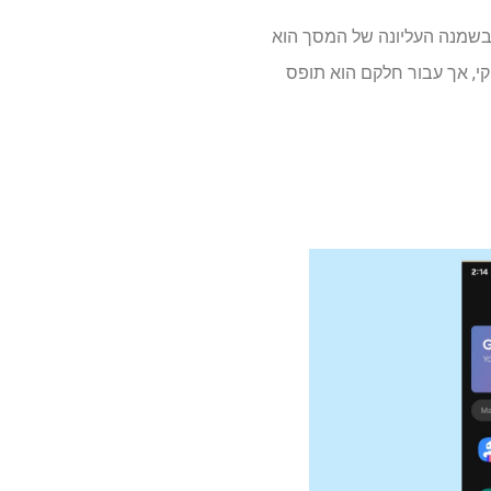
 להכחיש שאייקון הסוללה החדש של UI UI 7 בצורת גלולות בשמנה העליונה של המסך הוא
קי, אך עבור חלקם הוא תופס