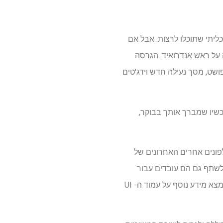
 תכליתי שתוכלו לרצות. אבל אם
 על ראש אנדרואיד. הגרסה
סך ביתי מפושט, מסך נעילה חדש וידג'טים
 למשפחת Galaxy S25 בצורה של תקציר עכשיו שמברך אותך בבוקר,
לגל לאחר מכן לטלפונים אחרים האחרונים של
של דבר, רבים מהטריקים של UI 7 אלה שאני עומד לשתף גם הם עובדים עבור
טלפונים המתוארכים לסדרת S21 כמו גם ל- Z Flip, Z Fold, Galaxy A Family וטבליות Tab S רבות. תמצא מידע נוסף על עמוד ה- UI