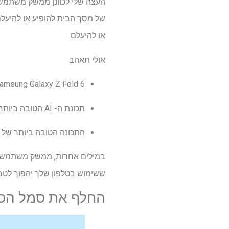
או להיעלם.
אולי תאהב
Samsung Galaxy Z Fold 6 פשוט קיבל את השדרוגים העיקריים האלה עם ממשק משתמש אחד 
תכונת ה- AI הטובה ביותר של Samsung Galaxy S25 פשוט הוטלה להשיק בטלפונים הישנים האלה של סמסונג
התכונה הטובה ביותר של סמסונג גלקסי S25 יכולה להיות טו
ששימוש בטלפון שלך יהפוך לטבע 
החלף את סמל הס