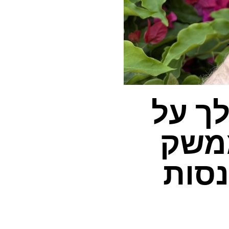
ך על
S25 שלך? 3 ממשק
יוץ לנסות