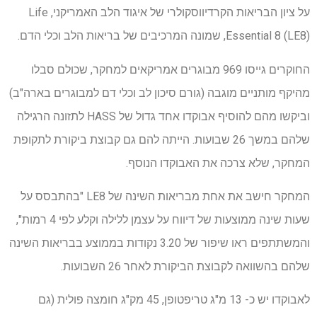
על ציון הבריאות הקרדיווסקולרי של איגוד הלב האמריקני, Life
Essential 8 (LE8), שמונה המרכיבים של בריאות הלב וכלי הדם.
החוקרים גייסו 969 מבוגרים אמריקאים למחקר, שכולם סבלו
מהיקף מותניים מוגבה (גורם סיכון לב וכלי דם למבוגרים בארה"ב)
וביקשו מהם להוסיף אבוקדו אחד גדול של HASS לתזונה הרגילה
שלהם במשך 26 שבועות. הייתה להם גם קבוצת ביקורת לתקופת
המחקר, שלא צרכה את האבוקדו הנוסף.
המחקר חישב את אחת מבריאות השינה של LE8 "בהתבסס על
שעות שינה ממוצעות של דיווח על עצמן ללילה וקלע לפי 4 רמות",
והמשתתפים ראו שיפור של 3.20 נקודות בממוצע בבריאות השינה
שלהם בהשוואה לקבוצת הביקורת לאחר 26 השבועות.
לאבוקדו יש כ- 13 מ"ג טריפטופן, 45 מק"ג חומצה פולית (גם