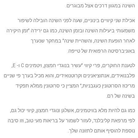
השינה במגוון דרכים אצל מבוגרים.
אכילת שני קיוויים בינוניים, שעה לפני השינה הובילה לשיפור
משמעותי ביעילות השינה ובזמן השינה, כמו גם ירידה "זמן היקירה
לאחר הופעת השינה, והשהיית שינה" במחקר שנערך
באוניברסיטה הרפואית של טייפה.
לטענת החוקרים, פרי קיווי "עשיר בנוגדי חמצון, ויטמינים C ו- E,
פלבנואידים, אנתוציאנינים וקרוטנואידים, והוא מכיל בערך פי שניים
מריכוז הסרוטונין כעגבניות," המציין כי סרוטונין ממלא תפקיד
בשינה של רם.
כמו גם להיות מלא בוויטמינים, אשלגן ונוגדי חמצון, קיווי יכול גם,
לפי מרפאת קליבלנד, לעזור לשמור על בריאות מעי טוב, וזו סיבה
נוספת להוסיף אותם לתזונה שלך.