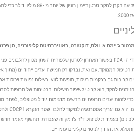
2.
המנטור ג'יימס א. וולס, דוקטורט, באוניברסיטת קליפורניה, סן פרנ
כמעט כל הטיפולים שאושרו על ידי ה- FDA בעשור האחרון לסרטן שלפוחית השתן מכוון ל
פול הממוקד, עם זאת, נבדקו רק חמישה יעדים ייחודיים (מתוך אלפי
קרובות גם ברקמות רגילות, תופעות לוואי רעילות נפוצות ויכולות אפי
 הניתנים למקד, הוא קריטי לשיפור היעילות והבטיחות של תרופות לסרט
די לזהות יעדים תרופתיים חדשים מדגימות גידול מטופלים, לפתח מו
מולקולות אלה לטיפו
בונים) בעמידות לטיפול. ד"ר צ'ו מקווה שעבודתו תחשוף מעמד חדש 
לול את הדרך לניסויים קליניים עתידיים.