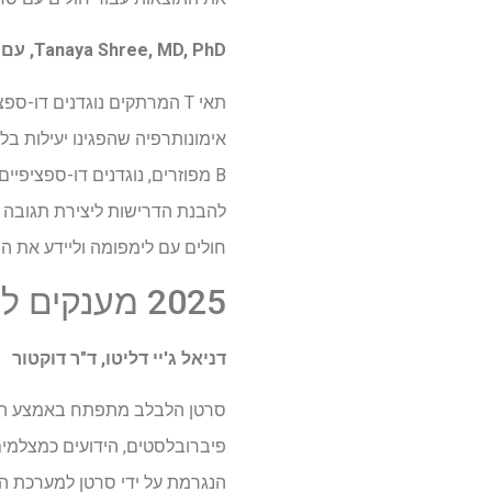
Tanaya Shree, MD, PhD, עם המנטור בריאן ג'יי דרוקר, MD, באוניברסיטת אורגון בריאות ומדע, פורטלנד
אימונותרפיה שהפגינו יעילות ב
להבנת הדרישות ליצירת תגובה יע
חולים עם לימפומה וליידע את התכנון של אסטרטגיות 
2025 מענקים להמשך
דניאל ג'יי דליטו, ד"ר דוקטור
סרטן הלבלב מתפתח באמצע הצטל
פיברובלסטים, הידועים כמצלמי
הנגרמת על ידי סרטן למערכת הח