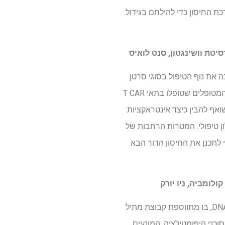
ת החיסון כדי להילחם בגידול.
 שלהם, שינה את נוף הטיפול בסוגי סרטן
דם רבים. עם זאת, למרות התוצאות המוקדמות המבטיחות, מעקב ארוך טווח חשף כי כמעט מחצית מהמטופלים שטופלו בתאי T CAR
שואף להבין כיצד אינטראקציות
לון טיפולי. המטרות הרחבות של
 לתכנן את החיסון הדור הבא
קולומביה, ניו יורק
עד 50% מהמטופלים עם לוקמיה מיאלואידית חריפה (AML) סובלים משינוי גנטי הנקרא מתילציה של DNA, בו מתווספת קבוצת מתיל
וש בסוכני היפומטילציה, המונעים