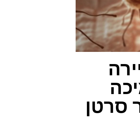
ירה
כה
 סרטן