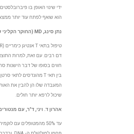
ידי שינוי האופן בו פיברובלסטי
הוא שואף לפתח עוד יותר ממצא
נתן סינג, MD (החוקר הקליני של קרן Bakewell), עם המנטור ג'ון פ. דיפרסיו, MD, PhD, באוניברסיטת וושינגטון, סנט לואיס
חווים בסופו של דבר הישנות סרט
בין תאי T מהונדסים לתא
המעבדה שלו הן להבין את האותו
שיכול לרפא יותר חולים.
אהרון ד. ויני, ד"ר, עם מנטורי
פחמן למו