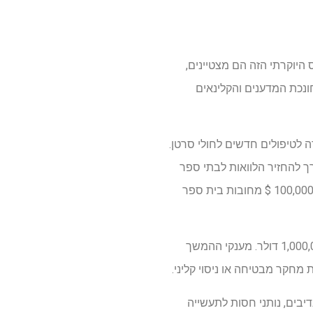
 היוקרתי הזה הם מצטיינים,
ונכת המדענים והקלינאים
 לטיפולים חדשים לחולי סרטן.
 שהצורך להחזיר הלוואות לבתי ספר
לרפואה מצוטט לעתים קרובות על ידי רופאים כהרתעה לרדיפה אחר מחקר, דיימון רוניון יפרוש גם עד 100,000 $ מחובות בית ספר
הקרן העניקה גם מענקי המשך לשלושה חוקרים קליניים של דיימון רוניון, והסתכמו במימון נוסף של 1,000,000 דולר. מענקי ההמשך
מחקר מבטיחה או ניסוי קליני.
דיבים, נותני חסות לתעשייה