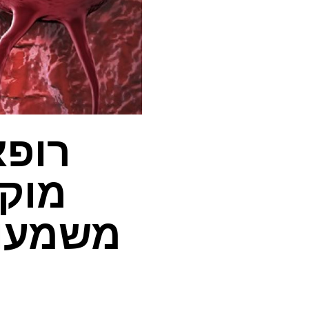
רופא
מוק
משמעות