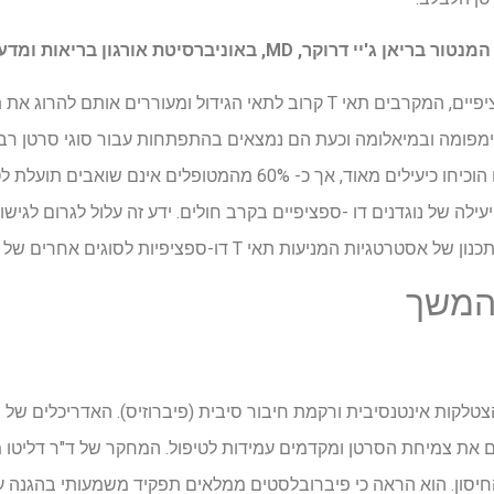
תאי T המרתקים נוגדנים דו-ספציפיים, המקרבים תאי T קרוב לתאי הגידול ומעור
לימפומה ובמיאלומה וכעת הם נמצאים בהתפתחות עבור סוגי סרטן רב
B מפוזרים, נוגדנים דו-ספציפיים הוכיחו כיעילים מאוד, אך כ- 60% מהמטו
ילה של נוגדנים דו -ספציפיים בקרב חולים. ידע זה עלול לגרום לגיש
המניעות תאי T דו-ספציפיות לסוגים אחרים של גידולים.
קות אינטנסיבית ורקמת חיבור סיבית (פיברוזיס). האדריכלים של 
ם את צמיחת הסרטן ומקדמים עמידות לטיפול. המחקר של ד"ר דליטו
יסון. הוא הראה כי פיברובלסטים ממלאים תפקיד משמעותי בהגנה על 