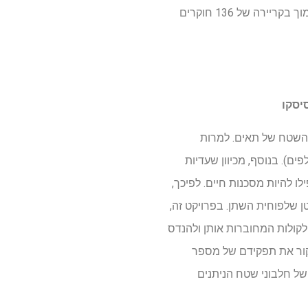
ויוזמת הסרטן המואצת שלה, השקיעה הקרן לחקר סרטן דיימון רוניון של יותר מ -88 מיליון דולר כדי לתמוך בקריירה של 136 חוקרים
סיסקו
חלבונים פני השטח של תאים. למרות
ם). בנוסף, מכיוון שעדיות
לו להיות מסכנות חיים. לפיכך,
ן שלפוחית השתן. בפרויקט זה,
לקולות המחוברות אותן ולהנדס
לים סלולריים. הוא גם יעריך אסטרטגיה למיקוד לחלבון שטח הנקרא CDCP1 ולחקור את תפקידם של מספר
של חלבוני שטח הניתנים