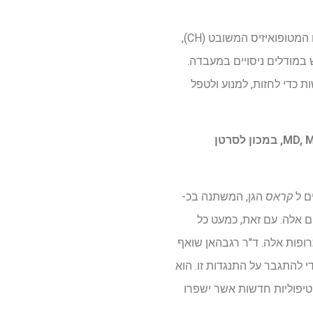
מטרת המחקר של ד"ר מילר היא לקבוע כיצד מוטציות בתאי דם מולידות מצבי דם טרום-ממאירים כמו המטופואיזיס המשובט (CH),
במודלים ניסויים במעבדה.
כדי לחזות, למנוע ולטפל
Srivatsan Raghavan, MD, PhD, עם המנטורים וויליאם סי האן, MD, PhD, ובריאן מ. וולפין, MD, MPH, במכון לסרטן
ם ל
קראס
הגן, המשתנה בכ-
ם אלה. עם זאת, כמעט כל
ופות אלה. ד"ר רגבהאן שואף
לה ולפתח טיפולים משולבים כדי להתגבר על התנגדות זו. הוא
טיפוליות חדשות אשר ישפרו