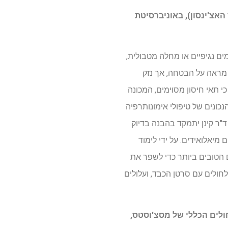
 שפיצר, PhD, ולורנס פונג, MD (מרכז סרטן פרד האצ'ינסון), באוניברסיטת
ה לזיהומים נגיפיים או מחלה מטבולית,
נותרפיה וטיפולים ממוקדים מראה על הבטחה, אך נזק
י תאי חיסון מסוימים, המכונה
כן שהשילובים הנכונים של טיפולי אימונותרפיה
יים להפוך חלקית את דיכוי תאי המיאלואיד הזה ולהביא לתוצאות טובות יותר עבור חולים עם HCC. ד"ר קינן יתמקד בהבנה בדיוק
אלואידים. על ידי לימוד
 את השילובים הטובים ביותר כדי לשפר את
לחולים עם סרטן הכבד, ועלולים
החולים הכללי של מסצ'וסטס,