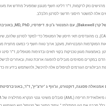
ם מרגישים נזק לרקמות, ד"ר דליטו חשף מנגנון שמפעיל מחדש את מערכ
ים אלה למשטר חיסוני חדשני לסרטן הלבלב.
טיפול בתאי T אנטיגן כימריים (CAR), בו מהונדסים תאי חיסון של המטופל כדי למקד לסרטן
ן. באמצעות מגוון טכניקות בקווי תאים ובדגימות מטופלים, ד"ר סינג 
י סרטן הדם במקרים מסוימים מובילים להפוגה ארוכת טווח, ובאחרים לכיש
ת הביולוגיים הגורמים לטיפולים אלה להיכשל, ולהשתמש בידע זה כדי
ם אמנואלה פסגגה, דוקטורט, וג'וזף ג 'יורצ'יץ', ד"ר, באוניברסיטת 
לקולת ה- DNA, ובדרך כלל מכבה את הגן המתילתי ". עמוד התווך של הטיפול הוא השימ