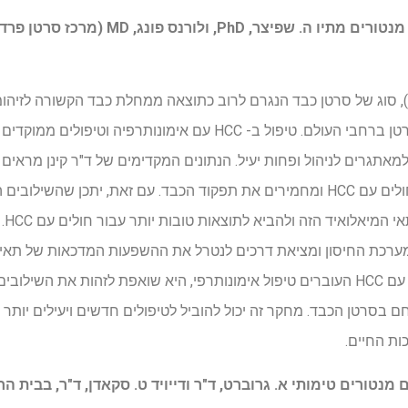
ברידג'ט פ. קינן, MD, PhD, עם מנטורים מתיו ה.
קרצינומה של הפטוצלולרי (HCC), סוג של סרטן כבד הנגרם לרוב כתוצאה ממחלת כבד הקשור
הוא גורם מוביל למקרי מוות בסרטן ברחבי העולם. טיפול ב- HCC עם אימו
מאתגרים לניהול ופחות יעיל. הנתונים המקדימים של ד"ר קינן מראים כ
תאי מיאלואיד, הופכים לדיכוי בחולים עם HCC ומחמירים את תפקוד הכבד. עם זאת, ית
עשו
רכת החיסון ומציאת דרכים לנטרל את ההשפעות המדכאות של תאים מי
דגימות דם ורקמות כבד מחולים עם HCC העוברים טיפול אימונותרפי, היא שואפת לזהות
 בסרטן הכבד. מחקר זה יכול להוביל לטיפולים חדשים ויעילים יותר 
ות החיים.
ם מנטורים טימותי א. גרוברט, ד"ר ודייויד ט. סקאדן, ד"ר, בבית 