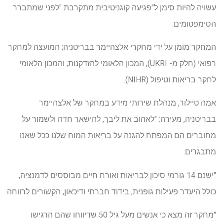
עשויה להיות סימן ל"פגיעה קוגניטיבית מתקרבת "לפני שמתברר
הסימפטומים.
המחקר מומן על ידי מחקרי אלצהיימר בבריטניה; המועצה למחקר
רפואי (חלק מ- UKRI); המכון הלאומי להזדקנות; והמכון הלאומי
לחקר בריאות וטיפול (NIHR).
אמה טיילור, מנהלת שירותי מידע במחקר של אלצהיימר
בבריטניה, מעירה: "לאהוב את ליבך, להישאר חדה ולשמור על
מחוברים הם המפתח להגנה על בריאות המוח שלנו ככל שאנו
מתבגרים.
"ישנם 14 גורמי סיכון לבריאות ואורח חיים מבוססים לדמנציה,
כולל היעדר פעילות גופנית, בידוד חברתי ודיכאון, הקשורים לרווחה.
"מחקר זה מצא כי אנשים מעל גיל 50 שדיווחו שהם הרגישו