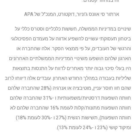
זה במחזור קסמים. "
ארתור סי אוונס ג'וניור, דוקטורט, המנכ"ל של APA
שינויים במדיניות הממשלה, חששות כלכליים וסטרס כללי על
ביטחון תעסוקתי עשויים להשפיע אדווה על מעמדם הפסיכולוגי
והרגשי של העובדים, על פי ממצאי הסקר. אלה שהחברה או
הארגון שלהם הושפעו משינויי המדיניות הממשלתיים האחרונים
היו בעלי סיכוי גבוה יותר מאחרים לדווח על התנסות בתוצאות
שליליות בעבודה במהלך החודש האחרון. עובדים אלה דיווחו לרוב
שהם חוו חוסר עניין, מוטיבציה או אנרגיה (28% שהחברה שלהם
חוותה השפעות דרסטיות/משמעותיות ו -31% שהחברה שלהם
חוותה השפעות מתונות/קלות לעומת 16% שהחברה שלהם לא
חוותה השפעות), תשישות רגשית (27% ו -30% לעומת 18%)
ומיקוד קושי (23% ו -24% לעומת 13%).