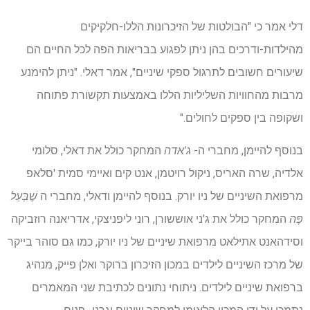
דלי אמר כי "הבולטות של הזיכרונות הללו-חלקיקים
מהילדות-ודרכים בהן ניתן לפגוע בבריאות הפה לכל החיים הם
שיעורים חשובים לתרגול ספקי שיניים", אמר דאלי. "ניתן להימנע
מרבות מהחוויות השליליות הללו באמצעות תקשורת פתוחה
ושקופה בין ספקים לחולים."
בנוסף להיימן, מחברי ה-
ג'אדה
המחקר כולל את דאלי, סלומי
אלדיה, שרה האריס, ניקול רויטמן, אנט קים ואיימי סמית 'סלאפ
מרפואת השיניים של ניו יורק. בנוסף להיימן ודאלי, מחברי ה
שֶׁבְּעַל
פֶּה
המחקר כולל את ג'ני אוששורן, רוני ליפניצקי, אדריאנה רוזביקה
וסידהאנט אתילאט מרפואת שיניים של ניו יורק, כמו גם סוהר בייקר
של מרכז השיניים לילדים במכון הזיכרון ברוקר ואלן פייק, מנהיג
ברפואת שיניים לילדים. ניתוחי נתונים לכתיבת שני המאמרים