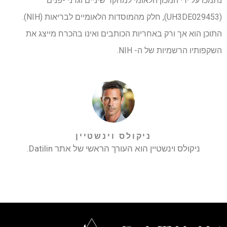
נתמכו על ידי המכון הלאומי למחקר שיניים וגרני -פנים
(UH3DE029453), חלק מהמוסדות הלאומיים לבריאות (NIH).
התוכן הוא אך ורק באחריות הכותבים ואינו בהכרח מייצג את
השקפותיו הרשמיות של ה- NIH.
ניקולס וינשטיין
ניקולס וינשטיין הוא העורך הראשי של אתר Datilin.