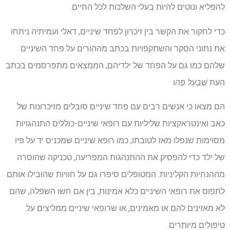
להפליא ונוטים להיות בעלי השלכות לכל החיים.
כדי לחקור את הקשר בין זיכרון לפחד שיניים, דאלי ועמיתיה ניתחו
את נתוני הסקר והשתקפויות בכתב מההורים על פחד השיניים
שלהם כמו גם על הפחד של ילדיהם; הממצאים מתפרסמים בכתב
העת
שֶׁבְּעַל פֶּה
ו
הם מצאו כי אנשים רבים עם פחד שיניים סובלים מזיכרונות של
כאב ואינטראקציות שליליות עם רופאי שיניים-כוללים התנהגויות
מסוימות שנפלו מאז לטובתו, כמו רופא שיניים שמכניס יד על פיו
של ילד כדי להפסיק את ההתנהגות המפריעה, טכניקה שהוסרה
מההנחיות הקליניות. המטופלים סיפרו גם על חוויות שהובילו אותם
לתפוס את רופאי השיניים כלא אמינות, בין אם חשו השפלה, שהם
לא מאזינים להם או מאמינים, או שרופאי שיניים ממליצים על
טיפולים מיותרים.