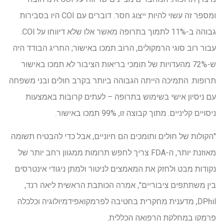
ומספר זה עשוי להיות ייצוג חסר. דוברים עם COI היו בסבירות
גבוהה ב-11% לתמוך בתרופה מאשר אלו שלא דיווחו על COI.
עבור רוב סוגי הרמקולים, הרוב תמכו באישור; החריג הבודד היה
ש-72% מהעדויות של תומכי בריאות הציבור לא תמכו באישור
תרופות. התמיכה הייתה הגבוהה ביותר בקרב חולים ובני משפחה
עם ניסיון אישי בשימוש בתרופה – לעתים קרובות באמצעות
ניסויים קליניים. מתוך קבוצה זו, 99% תמכו באישור.
"הקולות של חולים ותומכים הם חיוניים, אבל כדי להבטיח תשומה
מאוזנת יותר, ה-FDA צריך לחפש תרומות ממגוון רחב יותר של
נקודות מבט ולחזק את המאמצים לניטור ולמתן ניגודי אינטרסים
בין משתתפים ציבוריים", אמרה הכותבת הראשית ליאה רנד,
DPhil, מדענית מחקרית בחטיבה לפרמקואפידמיולוגיה וכלכלה
פרמקו במחלקת הרפואה הכללית.