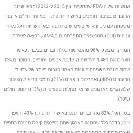
אנושיות של ה-FDA שהתקיימו בין 2015 ל-2023 ומצאו שרוב
הדוברים בציבור תומכים באישור תרופות – במיוחד חולים או בני
משפחה עם ניסיון אישי בשימוש בתרופה וכאלה שדיווחו על ניגודי
עניינים (COI). הממצאים מתפרסמים ב
JAMA רפואה פנימית
.
המחקר מצא כי 96% מהפגישות כללו דוברים בציבור. כאשר
העריכו את 1,481 העדויות מ-1,217 אנשים ייחודיים, החוקרים גילו
שחולים ובני משפחה היוו את האחוז הגבוה ביותר של עדויות
הדוברים (48%), ואחריהם רופאים (21%), תומכי בריאות הציבור
שלא הגיעו מארגונים שייצגו מחלות ספציפיות (13%) ותומכי חולים
(10%).
בסך הכל, 82% מהדוברים תמכו באישור תרופות ו-43% חשפו
COI, בדרך כלל שהם או הארגון שהם מייצגים קיבלו תמיכה כספית
מיצרן תרופות. המחברים מציינים שדיווח על COI אינו חובה