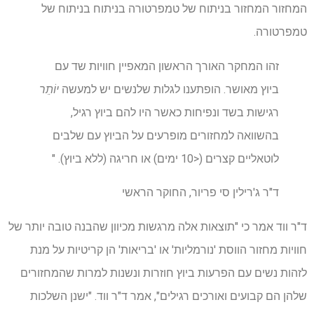
המחזור המחזור בניתוח של טמפרטורה בניתוח בניתוח של
טמפרטורה.
זהו המחקר האורך הראשון המאפיין חוויות שד עם
ביוץ מאושר. הופתענו לגלות שלנשים יש למעשה
יוֹתֵר
רגישות בשד ונפיחות כאשר היו להם ביוץ רגיל,
בהשוואה למחזורים מופרעים על הביוץ עם שלבים
לוטאליים קצרים (<10 ימים) או חריגה (ללא ביוץ). "
ד"ר ג'רילין סי פריור, החוקר הראשי
ד"ר ווד אמר כי "תוצאות אלה מרגשות מכיוון שהבנה טובה יותר של
חוויות מחזור הווסת 'נורמליות' או 'בריאות' הן קריטיות על מנת
לזהות נשים עם הפרעות ביוץ חוזרות ונשנות למרות שהמחזורים
שלהן הם קבועים ואורכים רגילים", אמר ד"ר ווד. "ישנן השלכות