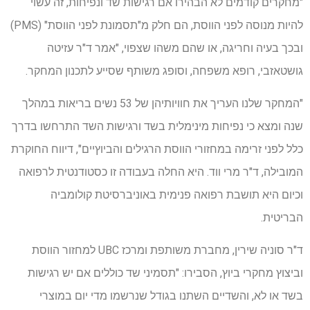
"מחקרים קודמים לא הבהירו אם רגישות שד ונפיחות, זה עשוי
להיות מנוסה לפני הווסת, הם חלק מ"תסמונת לפני הווסת" (PMS)
ובכך בעיה וחריגה, או שהם משהו שצפוי, "אמר ד"ר עזיטה
גושטאזבי, רופא משפחה, וסופג משותף שסייע לתכנון המחקר.
"המחקר שלנו העריך את חוויותיהן של 53 נשים בריאות במהלך
שנה ומצא כי נפיחות מינימלית בשד ורגישות השד התרחשו בדרך
כלל לפני זרימה במחזורי הווסת הרגילים והביוץיים", דיווח החוקרת
המובילה, ד"ר מרי ווד. היא החלה בעבודה זו כסטודנטית לרפואה
וכיום היא תושבת רפואה פנימית באוניברסיטת קולומביה
הבריטית.
ד"ר סוניה שירין, מחברת משותפת ומרכז UBC למחזור הווסת
וביצוץ מחקרי ביוץ, הסבירו: "תסמיני שד כוללים אם יש רגישות
בשד או לא, והשדיים השתנו בגודל שנרשמו מדי יום במוצרי