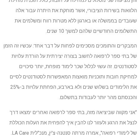
והן מציעות שני מסלולים למחילה על חובות, כולל תוכנית מחילת
הלוואות בשירות הציבורי, אשר מוחקת את היתרה עבור אלה
שעובדים בממשלה או בארגון ללא מטרות רווח ומשלמים את
התשלומים החודשיים שלהם למשך 10 שנים.
המבקרים והתומכים מסכימים לפחות על דבר אחד: עכשיו זה הזמן
של בתי ספר לרפואה לחשוב בצורה יצירתית על הורדת עלויות
לסטודנטים. זה עשוי לכלול שכר לימוד מופחת, יותר סיכויים
למחיקת חובות ותוכניות מואצות המאפשרות לסטודנטים לסיים
את הלימודים בשלוש שנים ולא בארבע, הפחתת עלויות ב-25%
והכנסתם מהר יותר לעבודות בתשלום.
"אני מקווה שביציאה מזה, בתי ספר לרפואה ואחרים ימצאו דרך
לנצל את הרגע ולעזור לנו להבין איך להפחית את העלות הכוללת
של לימודי רפואה", אמרה מרתה סנטנה-צ'ין, מנכ"לית LA Care.