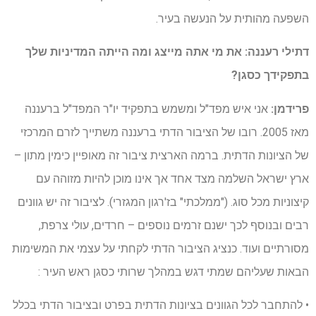
השפעה מהותית על הנעשה בעיר.
דתילי רעננה: את מי אתה מייצג ומה הייתה המדיניות שלך
בתפקידך כסגן?
פרידמן:
אני איש מפד"ל ומשמש בתפקיד יו"ר המפד"ל ברעננה
מאז 2005. רובו של הציבור הדתי ברעננה משתייך לזרם המרכזי
של הציונות הדתית. ברמה הארצית ציבור זה מאופיין כימין מתון –
ארץ ישראל השלמה מצד אחד אך אינו מוכן להיות מזוהה עם
קיצוניות מכל סוג. ("ממלכתי" בז'רגון המגזרי). לציבור זה יש גוונים
רבים ובנוסף לכך ישנם זרמים נוספים – חרדים, עולי צרפת,
מסורתיים ועוד. כנציג הציבור הדתי לקחתי על עצמי את המשימות
הבאות שעליהם שמתי דגש במהלך שרותי כסגן ראש העיר :
• להתחבר לכל הגוונים בציונות הדתית בפרט ובציבור הדתי בכלל