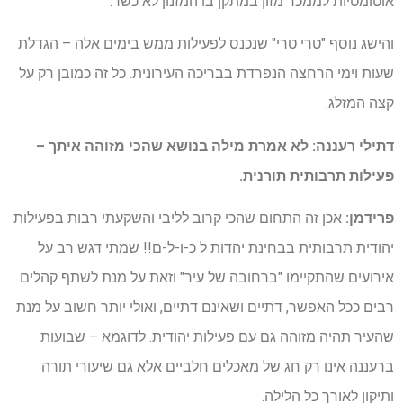
אוטומטיות לממכר מזון במתקן בו המזנון לא כשר.
והישג נוסף "טרי טרי" שנכנס לפעילות ממש בימים אלה – הגדלת
שעות וימי הרחצה הנפרדת בבריכה העירונית. כל זה כמובן רק על
קצה המזלג.
דתילי רעננה: לא אמרת מילה בנושא שהכי מזוהה איתך –
פעילות תרבותית תורנית.
פרידמן:
אכן זה התחום שהכי קרוב לליבי והשקעתי רבות בפעילות
יהודית תרבותית בבחינת יהדות ל כ-ו-ל-ם!! שמתי דגש רב על
אירועים שהתקיימו "ברחובה של עיר" וזאת על מנת לשתף קהלים
רבים ככל האפשר, דתיים ושאינם דתיים, ואולי יותר חשוב על מנת
שהעיר תהיה מזוהה גם עם פעילות יהודית. לדוגמא – שבועות
ברעננה אינו רק חג של מאכלים חלביים אלא גם שיעורי תורה
ותיקון לאורך כל הלילה.