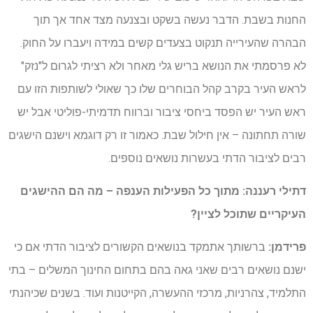
החנות בשבת. הדבר נעשה בשקט ובצנעה מצד אחד אך תוך
הבהרה שהעירייה תנקוט בצעדים קשים במידה ויעברו על החוק.
לא פרסמתי את הנושא בריש גלי מאחר ולא רציתי לגרום ל"נזק"
לראש העיר בקרב קהל הבוחרים שלו כך שאולי לשותפות הזו עם
ראש העיר יש הפסד ביחסי ציבור וברווח תדמיתי-פוליטי אבל יש
שורה תחתונה – אין חילול שבת. כאמור זו רק דוגמא וישנם הישגים
רבים לציבור הדתי בעשרות נושאים נוספים.
דתילי רעננה: מתוך כל הפעילות הענפה – מה הם ההישגים
העיקריים שתוכל לציין?
פרידמן:
ברשותך אתמקד בנושאים הקשורים לציבור הדתי אם כי
ישנם נושאים רבים שאני גאה בהם בתחום החינוך המשלים – בתי
התלמיד, צהרניות, מרכזי ההעשרה, הקייטנות ועוד. בשנים שכיהנתי