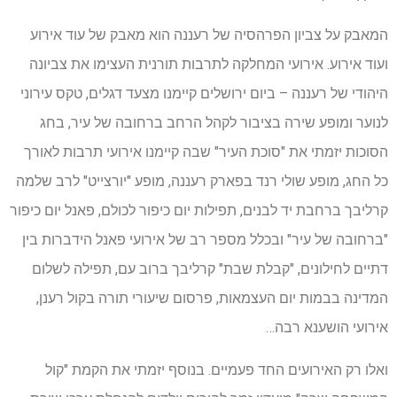
המאבק על צביון הפרהסיה של רעננה הוא מאבק של עוד אירוע
ועוד אירוע. אירועי המחלקה לתרבות תורנית העצימו את צביונה
היהודי של רעננה – ביום ירושלים קיימנו מצעד דגלים, טקס עירוני
לנוער ומופע שירה בציבור לקהל הרחב ברחובה של עיר, בחג
הסוכות יזמתי את "סוכת העיר" שבה קיימנו אירועי תרבות לאורך
כל החג, מופע שולי רנד בפארק רעננה, מופע "יורצייט" לרב שלמה
קרליבך ברחבת יד לבנים, תפילות יום כיפור לכולם, פאנל יום כיפור
"ברחובה של עיר" ובכלל מספר רב של אירועי פאנל הידברות בין
דתיים לחילונים, "קבלת שבת" קרליבך ברוב עם, תפילה לשלום
המדינה בבמות יום העצמאות, פרסום שיעורי תורה בקול רענן,
אירועי הושענא רבה…
ואלו רק האירועים החד פעמיים. בנוסף יזמתי את הקמת "קול