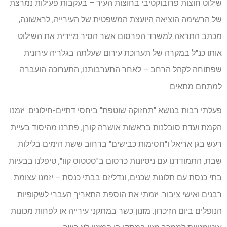
שילוט חוצות פרובוקטיבי בחוצות העיר – בעקבות פעילות נמרצת
של הרשימה הוציאה היועצת המשפטית של העירייה, לראשונה,
מכתב התראה למשרד הפרסום אשר הסיר מיידית את השילוט.
אותו כנ"ל במקרה של תערוכת עירום שעלתה בגלריה עירונית
שפתוחה לקהל הרחב – לאחר התערבותנו, התערוכה הועברה
למתחם מתאים.
פעלתי רבות בנושא "תחזוקה שוטפת" ביחסי דתיים-חילונים: יזמנו
הקמת ועדת סובלנות בראשות אושרה קורן, פתרנו מהיסוד בעיית
רעש בגן אריאל ו"חסימות כבישים" ברחוב ששת הימים בלילות
שבת, התמודדנו עם ניסיונות כרסום ב"סטטוס קוו", טיפלנו בבעיות
בתי כנסת עם תלונות שכנים, ונדליזם בבתי כנסת – יזמנו עצומת
רבנים ואישי ציבור. יזמתי את הוספת התאריך העברי לשקופיות
הנופלים ביום הזיכרון. מזנון כשר במתקני עירייה או לפחות מכונות