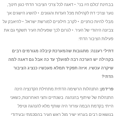
בבחינת 'כולם היו בני'. • דאגה לכל צרכי הציבור הדתי כגון חינוך,
נוער וצרכי דת לקהילות מכל העדות והגוונים. • להשיג הישגים אך
מבלי להיות כוחניים. • לקרב חילוניים למורשת ישראל. • להיאבק על
צביונה היהודי של העיר. • לגרום לכך שפעילות העיר תשקף גם את
פעילות הציבור הדתי.
דתילי רעננה: מתגובות שהמערכת קיבלה מגורמים רבים
בקהילה יש הערכה רבה לפועלך עד כה אבל גם דאגה למה
שיקרה עכשיו. איזה תפקיד תמלא מעכשיו כנציג הציבור
הדתי?
פרידמן:
התנהלות הרשימה הדתית מתחילת הקדנציה הינה
התנהלות של שיתוף בהנהגה. בשנתיים וחצי האחרונות, כשאני
הייתי בקדמת הבמה עזרזר היה שותף מלא להנהגה וטיפל
בנושאים רבים בערוץ ישיר מול ראש העיר בהסכמתי ובעידודי