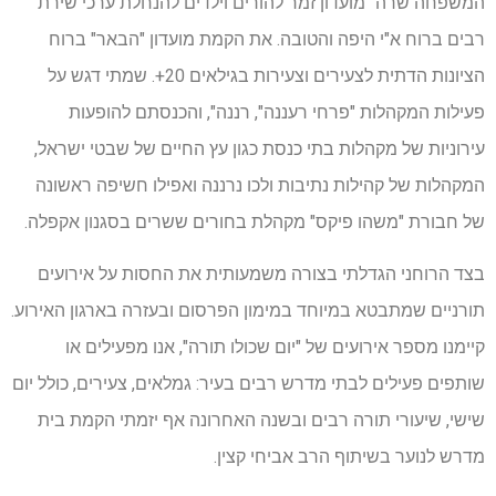
המשפחה שרה" מועדון זמר להורים וילדים להנחלת ערכי שירת
רבים ברוח א"י היפה והטובה. את הקמת מועדון "הבאר" ברוח
הציונות הדתית לצעירים וצעירות בגילאים 20+. שמתי דגש על
פעילות המקהלות "פרחי רעננה", רננה", והכנסתם להופעות
עירוניות של מקהלות בתי כנסת כגון עץ החיים של שבטי ישראל,
המקהלות של קהילות נתיבות ולכו נרננה ואפילו חשיפה ראשונה
של חבורת "משהו פיקס" מקהלת בחורים ששרים בסגנון אקפלה.
בצד הרוחני הגדלתי בצורה משמעותית את החסות על אירועים
תורניים שמתבטא במיוחד במימון הפרסום ובעזרה בארגון האירוע.
קיימנו מספר אירועים של "יום שכולו תורה", אנו מפעילים או
שותפים פעילים לבתי מדרש רבים בעיר: גמלאים, צעירים, כולל יום
שישי, שיעורי תורה רבים ובשנה האחרונה אף יזמתי הקמת בית
מדרש לנוער בשיתוף הרב אביחי קצין.