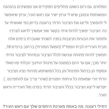
המלאים. גם כיום כשאנו מחליפים תפקידים אנו ממשיכים בהנהגה
המשותפת וכמובן שיש לי ערוץ ישיר עם ראש העיר, ערוץ שיאפשר
לי להמשיך ולייצג את הציבור הדתי ברעננה בדיוק כפי שעשיתי עד
כה. הציבור ימשיך להיות איתי בקשר ואני אמשיך לדאוג לצרכיו
ולפתור את הבעיות הניצבות בפניו. לשכתי שעוברת בימים אלה
מבית העירייה לבית המפד"ל (הפועל המזרחי) ברחוב ברנדס 18,
תמשיך להיות פתוחה ונגישה לכלל הציבור ובמיוחד לציבור הדתי.
יותר מכך, אם עד היום כממונה על מינהל החינוך הבלתי פורמאלי
עסקתי הן בניהול המינהל והן בכל המשתמע מהיותי נציג הציבור
הדתי הרי שמעתה כל עיתותי הפנויים (שהרי צריך גם להתפרנס…)
יוקדשו לייצוג הציבור בכלל והציבור הדתי בפרט מול העירייה וראש
העיר.
דתילי רעננה: מה באמת מערכת היחסים שלך עם ראש העיר?