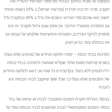
כממונה על מנהל החינוך הבלתי פורמאלי הצלחתי להגדיל את
תקציב מדור תרבות תורנית (מורשת ישראל) ב 35% כשמה שיותר
חשוב הוא שהסבסוד העירוני בשנים אלו גדל ב 45% ובמקביל גדל
גם התמיכה ממשרד החינוך. אין ספק שגם גידול תקציבי זה אינו
מספיק להיקף הצרכים, המטרות והמשימות שלקחנו על עצמנו אך
זהו בהחלט צעד בכיוון הנכון.
תמיכות בבתי כנסת – יזמתי חלוקה מחדש של סכומים שלא נוצלו.
בשנים קודמות מאות אלפי שקלים שאושרו לתמיכה בבתי כנסת
ירדו לטמיון ללא ניצול. בקדנציה זו כל שנה אני דואג לחלוקה מחדש
של הסכומים שלא נוצלו כך שכל שקל שיוקצב לבתי הכנסת יגיע
ליעדו!!
בנוסף, הגדלת תקרת הסכום המצטבר לבניה או שיפוץ של בתי
כנסת. הסכום המקסימאלי לבניה ושיפוצים לבתי הכנסת עמד על