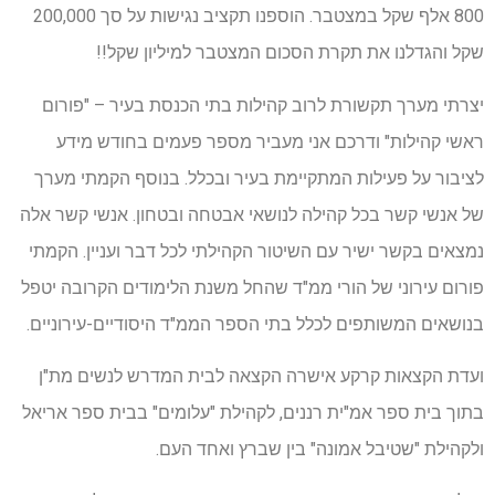
800 אלף שקל במצטבר. הוספנו תקציב נגישות על סך 200,000
שקל והגדלנו את תקרת הסכום המצטבר למיליון שקל!!
יצרתי מערך תקשורת לרוב קהילות בתי הכנסת בעיר – "פורום
ראשי קהילות" ודרכם אני מעביר מספר פעמים בחודש מידע
לציבור על פעילות המתקיימת בעיר ובכלל. בנוסף הקמתי מערך
של אנשי קשר בכל קהילה לנושאי אבטחה ובטחון. אנשי קשר אלה
נמצאים בקשר ישיר עם השיטור הקהילתי לכל דבר ועניין. הקמתי
פורום עירוני של הורי ממ"ד שהחל משנת הלימודים הקרובה יטפל
בנושאים המשותפים לכלל בתי הספר הממ"ד היסודיים-עירוניים.
ועדת הקצאות קרקע אישרה הקצאה לבית המדרש לנשים מת"ן
בתוך בית ספר אמ"ית רננים, לקהילת "עלומים" בבית ספר אריאל
ולקהילת "שטיבל אמונה" בין שברץ ואחד העם.