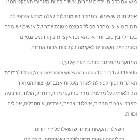
מגע עם כלבים וילדים אחרים, עשויה להיות מאחורי האפקט המגן.
אוכלוסיות ששימשו במחקר היו מוגבלות לאלה מרקע אירופי לבן.
הצוות טוען כי מחקר הכולל קבוצה מגוונת יותר של אנשים יש צורך
בכדי להבין טוב יותר את האינטראקציות בין גורמים גנטיים
וסביבתיים הקשורים לאקזמה בקבוצות אבות אחרות.
המחקר מתפרסם בכתב העת
אַלֶרגִיָה
:
https://onlinelibrary.wiley.com/doi/10.1111/all.16605 (כתובת
האתר תהפוך לפעילה לאחר מעליות אמברגו). צוות המחקר
הבינלאומי כלל מדענים מבריטניה, גרמניה, דנמרק, הולנד, נורבגיה,
ספרד, ארצות הברית, אירלנד, צרפת, שבדיה, אוסטרליה, איטליה
וכווית.
השאלות הקשות ביותר שנשאלו על ידי הורים
בקליניקה נוגעים מדוע לילדם יש אקזמה, וכיצד הם